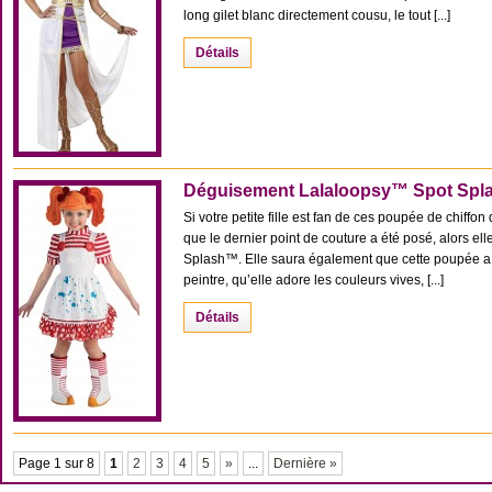
long gilet blanc directement cousu, le tout [...]
Détails
Déguisement Lalaloopsy™ Spot Spla
Si votre petite fille est fan de ces poupée de chif
que le dernier point de couture a été posé, alors el
Splash™. Elle saura également que cette poupée a 
peintre, qu’elle adore les couleurs vives, [...]
Détails
Page 1 sur 8
1
2
3
4
5
»
...
Dernière »