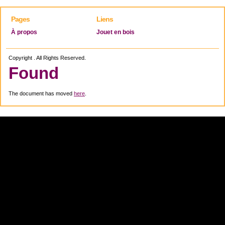
Pages
Liens
À propos
Jouet en bois
Copyright . All Rights Reserved.
Found
The document has moved
here
.