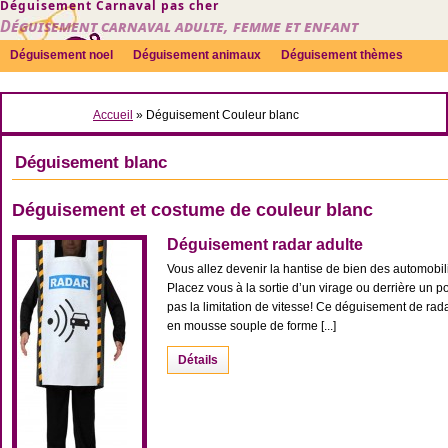
Déguisement Carnaval pas cher
Déguisement carnaval adulte, femme et enfant
Déguisement noel
Déguisement animaux
Déguisement thèmes
Sexy
Déguisement couple
Déguisements par genre
Idées
Accueil
» Déguisement Couleur blanc
Accessoires
Déguisement blanc
Déguisement et costume de couleur blanc
Déguisement radar adulte
Vous allez devenir la hantise de bien des automobilis
Placez vous à la sortie d’un virage ou derrière un po
pas la limitation de vitesse! Ce déguisement de ra
en mousse souple de forme [...]
Détails