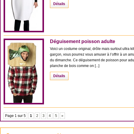
Détails
Déguisement poisson adulte
Voici un costume original, drôle mais surtout ultra k
garçon, vous pourrez vous amuser à l’offrir à un am
du dimanche. Ce déguisement de poisson pour adul
planche de bois comme on [...]
Détails
Page 1 sur 5
1
2
3
4
5
»