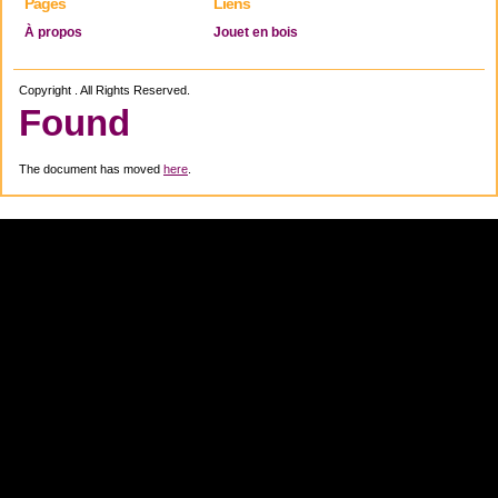
Pages
Liens
À propos
Jouet en bois
Copyright . All Rights Reserved.
Found
The document has moved
here
.