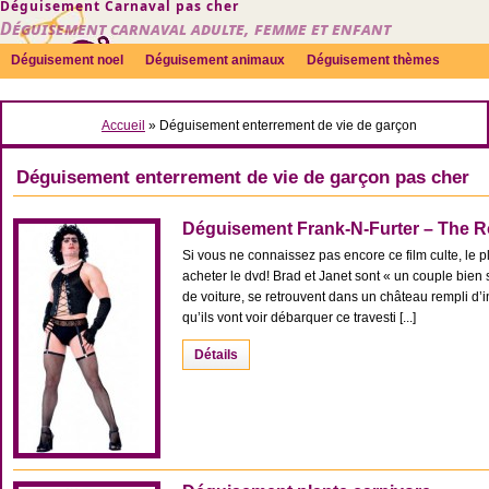
Déguisement Carnaval pas cher
Déguisement carnaval adulte, femme et enfant
Déguisement noel
Déguisement animaux
Déguisement thèmes
Sexy
Déguisement couple
Déguisements par genre
Idées
Accueil
»
Déguisement enterrement de vie de garçon
Accessoires
Déguisement enterrement de vie de garçon pas cher
Déguisement Frank-N-Furter – The 
Si vous ne connaissez pas encore ce film culte, le 
acheter le dvd! Brad et Janet sont « un couple bien
de voiture, se retrouvent dans un château rempli d’i
qu’ils vont voir débarquer ce travesti [...]
Détails