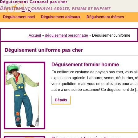
Déguisement Carnaval pas cher
Déguisement carnaval adulte, femme et enfant
Déguisement noel
Déguisement animaux
Déguisement thèmes
Sexy
Déguisement couple
Déguisements par genre
Idées
Accueil
»
déguisement personnage
»
Déguisement uniforme
Accessoires
Déguisement uniforme pas cher
Déguisement fermier homme
En enfilant ce costume de paysan pas cher, vous all
exploitation agricole. Labourer, semer, désherber, r
votre quotidien, mais vous en oubliez pas pour autan
autre à une soirée costumée! Ce déguisement de [...
Détails