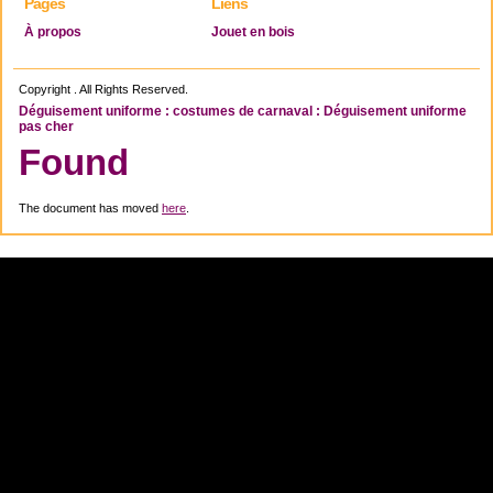
Pages
Liens
À propos
Jouet en bois
Copyright . All Rights Reserved.
Déguisement uniforme : costumes de carnaval : Déguisement uniforme
pas cher
Found
The document has moved
here
.