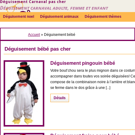
Déguisement Carnaval pas cher
Déguisement carnaval adulte, femme et enfant
Déguisement noel
Déguisement animaux
Déguisement thèmes
Sexy
Déguisement couple
Déguisements par genre
Idées
Accueil
»
Déguisement bébé
Accessoires
Déguisement bébé pas cher
Déguisement pingouin bébé
Votre bout’chou sera le plus mignon dans ce costume 
accompagner dans toutes vos soirée déguisées! C
compose de la combinaison noire à l’arrière et bla
se ferme dans le dos grâce à une [...]
Détails