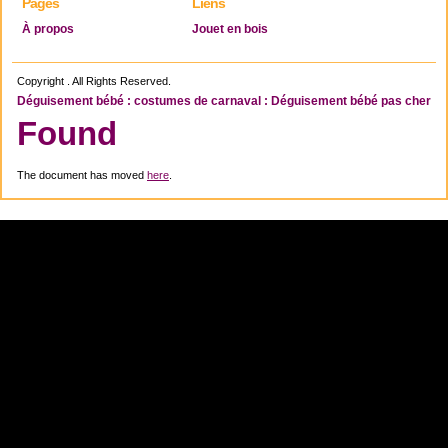
Pages
Liens
À propos
Jouet en bois
Copyright . All Rights Reserved.
Déguisement bébé : costumes de carnaval : Déguisement bébé pas cher
Found
The document has moved
here
.