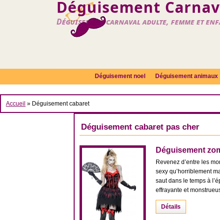
Déguisement Carnava
Déguisement carnaval adulte, femme et en
Déguisement noel
Déguisement animaux
Accueil
»
Déguisement cabaret
Déguisement cabaret pas cher
Déguisement zom
Revenez d’entre les mor
sexy qu’horriblement m
saut dans le temps à l’
effrayante et monstrueu
Détails