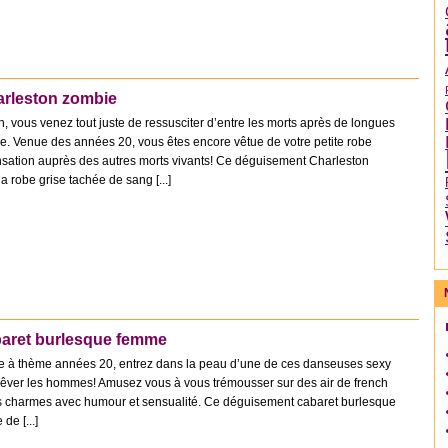
rleston zombie
n, vous venez tout juste de ressusciter d’entre les morts après de longues
. Venue des années 20, vous êtes encore vêtue de votre petite robe
sensation auprès des autres morts vivants! Ce déguisement Charleston
 robe grise tachée de sang [...]
aret burlesque femme
ée à thème années 20, entrez dans la peau d’une de ces danseuses sexy
t rêver les hommes! Amusez vous à vous trémousser sur des air de french
os charmes avec humour et sensualité. Ce déguisement cabaret burlesque
e [...]