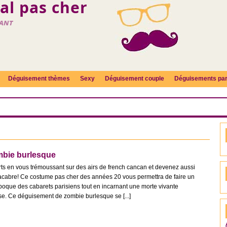
l pas cher
fant
Déguisement thèmes
Sexy
Déguisement couple
Déguisements par
bie burlesque
ts en vous trémoussant sur des airs de french cancan et devenez aussi
acabre! Ce costume pas cher des années 20 vous permettra de faire un
époque des cabarets parisiens tout en incarnant une morte vivante
se. Ce déguisement de zombie burlesque se [...]