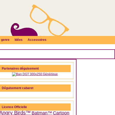
 genre
Idées
Accessoires
Partenaires déguisement
Déguisement cabaret
Licence Officielle
Angry Birds™
Batman™
Cartoon