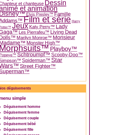
Dessin
Chanteur et chanteuse
animé et animation
Disney™
Famille
Elvis Presley™
Film et série
Addams™
Harry
Jeux
Lady
Katy Perry™
Potter™
Gaga™
Living Dead
Les Pierrafeu™
Dolls™
Monsieur
Marilyn Monroe™
Madame™
Monster High™
Morphsuits™
Playboy™
Schtroumpf™
Scooby-Doo™
Popeye™
Star
Spiderman™
Simpson™
Wars™
Street Fighter™
Superman™
Nos déguisements
menu simple
Déguisement homme
Déguisement femme
Déguisement couple
Déguisement bébé
Déguisement fille