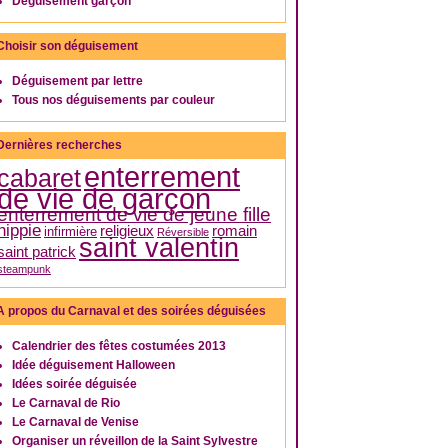
Déguisement garçon
Choisir son déguisement
Déguisement par lettre
Tous nos déguisements par couleur
Dernières recherches
enterrement
cabaret
de vie de garçon
enterrement de vie de jeune fille
hippie
religieux
romain
infirmière
Réversible
saint valentin
saint patrick
steampunk
A propos du Carnaval et des soirées déguisées
Calendrier des fêtes costumées 2013
Idée déguisement Halloween
Idées soirée déguisée
Le Carnaval de Rio
Le Carnaval de Venise
Organiser un réveillon de la Saint Sylvestre