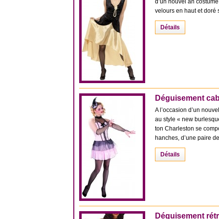
d’un nouvel an costumé, 
velours en haut et doré sa
Détails
Déguisement cab
A l’occasion d’un nouvel
au style « new burlesqu
ton Charleston se compo
hanches, d’une paire de [
Détails
Déguisement rétr