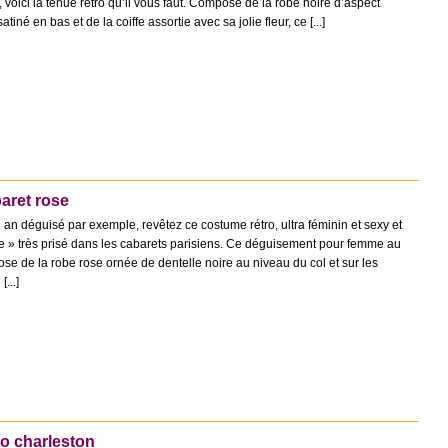
voici la tenue rétro qu’il vous faut. Composé de la robe noire d’aspect
tiné en bas et de la coiffe assortie avec sa jolie fleur, ce [...]
aret rose
 an déguisé par exemple, revêtez ce costume rétro, ultra féminin et sexy et
e » très prisé dans les cabarets parisiens. Ce déguisement pour femme au
se de la robe rose ornée de dentelle noire au niveau du col et sur les
...]
o charleston