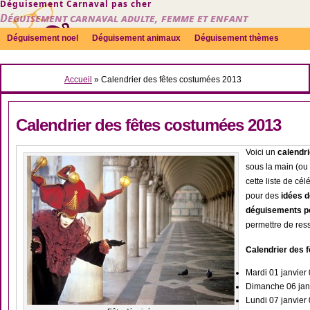
Déguisement Carnaval pas cher
Déguisement carnaval adulte, femme et enfant
Déguisement noel
Déguisement animaux
Déguisement thèmes
Sexy
Déguisement couple
Déguisements par genre
Idées
Accueil
»
Calendrier des fêtes costumées 2013
Accessoires
Calendrier des fêtes costumées 2013
Voici un
calendri
sous la main (ou p
cette liste de cé
pour des
idées d
déguisements p
permettre de res
Calendrier des f
Mardi 01 janvier
Dimanche 06 janv
Lundi 07 janvier