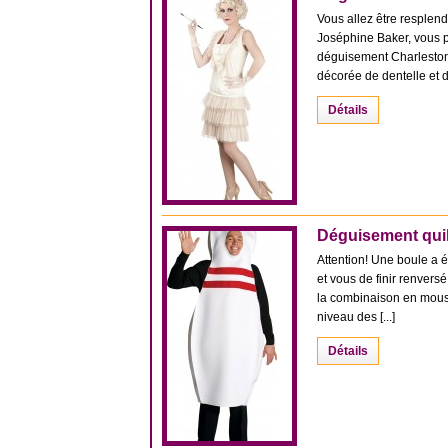
Vous allez être resplen
Joséphine Baker, vous p
déguisement Charleston
décorée de dentelle et de
Détails
Déguisement quil
Attention! Une boule a éc
et vous de finir renver
la combinaison en mous
niveau des [...]
Détails