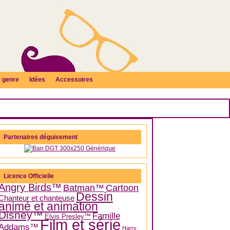
 genre
Idées
Accessoires
Partenaires déguisement
Licence Officielle
Angry Birds™
Batman™
Cartoon
Dessin
Chanteur et chanteuse
animé et animation
Disney™
Famille
Elvis Presley™
Film et série
Addams™
Harry