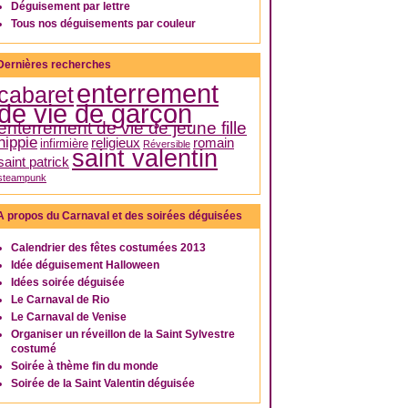
Déguisement par lettre
Tous nos déguisements par couleur
Dernières recherches
enterrement
cabaret
de vie de garçon
enterrement de vie de jeune fille
hippie
religieux
romain
infirmière
Réversible
saint valentin
saint patrick
steampunk
A propos du Carnaval et des soirées déguisées
Calendrier des fêtes costumées 2013
Idée déguisement Halloween
Idées soirée déguisée
Le Carnaval de Rio
Le Carnaval de Venise
Organiser un réveillon de la Saint Sylvestre
costumé
Soirée à thème fin du monde
Soirée de la Saint Valentin déguisée