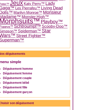
Jeux
Lady
Katy Perry™
Potter™
Gaga™
Living Dead
Les Pierrafeu™
Dolls™
Monsieur
Marilyn Monroe™
Madame™
Monster High™
Morphsuits™
Playboy™
Schtroumpf™
Scooby-Doo™
Popeye™
Star
Spiderman™
Simpson™
Wars™
Street Fighter™
Superman™
Nos déguisements
menu simple
Déguisement homme
Déguisement femme
Déguisement couple
Déguisement bébé
Déguisement fille
Déguisement garçon
Choisir son déguisement