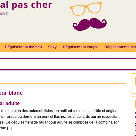
l pas cher
fant
Déguisement thèmes
Sexy
Déguisement couple
Déguisements par
eur blanc
r adulte
ntise de bien des automobilistes, en enfilant ce costume drôle et original!
d’un virage ou derrière un pont et flashez les chauffards qui ne respectent
tesse! Ce déguisement de radar pour adulte se compose de la combinaison
e [...]