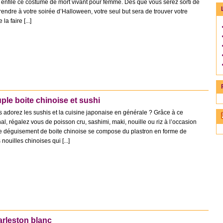
 enfilé ce costume de mort vivant pour femme. Dès que vous serez sorti de
rendre à votre soirée d’Halloween, votre seul but sera de trouver votre
a faire [...]
le boite chinoise et sushi
dorez les sushis et la cuisine japonaise en générale ? Grâce à ce
al, régalez vous de poisson cru, sashimi, maki, nouille ou riz à l’occasion
e déguisement de boite chinoise se compose du plastron en forme de
nouilles chinoises qui [...]
rleston blanc