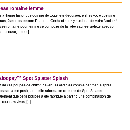
esse romaine femme
ée à thème historique comme de toute fête déguisée, enfilez votre costume
nus, Junon ou encore Diane ou Cérès et allez y aux bras de votre Apollon!
se romaine pour femme se compose de la robe satinée violette avec son
nt cousu, le tout [...]
aloopsy™ Spot Splatter Splash
st fan de ces poupée de chiffon devenues vivantes comme par magie après
couture a été posé, alors elle adorera ce costume de Spot Splatter
lement que cette poupée a été fabriqué à partir d’une combinaison de
 couleurs vives, [...]