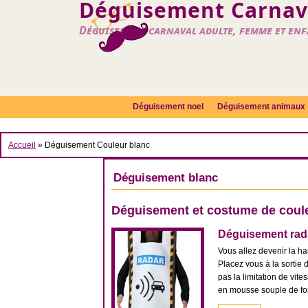
Déguisement Carnava
Déguisement carnaval adulte, femme et en
Déguisement noel
Déguisement animaux
Accueil
» Déguisement Couleur blanc
Déguisement blanc
Déguisement et costume de coul
Déguisement rada
Vous allez devenir la ha
Placez vous à la sortie 
pas la limitation de vi
en mousse souple de form