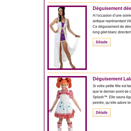
Déguisement dé
A l’occasion d’une soir
antique représentant Vé
Ce déguisement de dées
long gilet blanc directeme
Détails
Déguisement Lal
Si votre petite fille e
que le dernier point de 
Splash™. Elle saura éga
peintre, qu’elle adore les
Détails