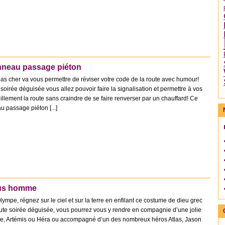
neau passage piéton
pas cher va vous permettre de réviser votre code de la route avec humour!
soirée déguisée vous allez pouvoir faire la signalisation et permettre à vos
illement la route sans craindre de se faire renverser par un chauffard! Ce
 passage piéton [...]
us homme
ympe, régnez sur le ciel et sur la terre en enfilant ce costume de dieu grec
toute soirée déguisée, vous pourrez vous y rendre en compagnie d’une jolie
, Artémis ou Héra ou accompagné d’un des nombreux héros Atlas, Jason