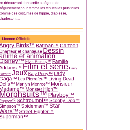
en découvrant dans cette catégorie de
déguisement pour femme les tenues les plus folles
comme des costumes de hippie, diablesse,
charleston,…
Licence Officielle
Angry Birds™
Batman™
Cartoon
Dessin
Chanteur et chanteuse
animé et animation
Disney™
Famille
Elvis Presley™
Film et série
Addams™
Harry
Jeux
Lady
Katy Perry™
Potter™
Gaga™
Living Dead
Les Pierrafeu™
Dolls™
Monsieur
Marilyn Monroe™
Madame™
Monster High™
Morphsuits™
Playboy™
Schtroumpf™
Scooby-Doo™
Popeye™
Star
Spiderman™
Simpson™
Wars™
Street Fighter™
Superman™