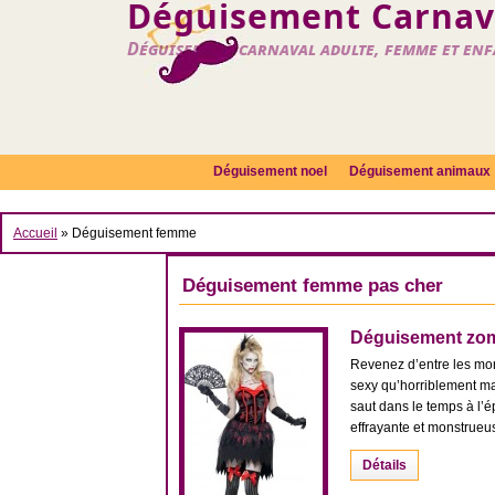
Déguisement Carnava
Déguisement carnaval adulte, femme et en
Déguisement noel
Déguisement animaux
Accueil
»
Déguisement femme
Déguisement femme pas cher
Déguisement zom
Revenez d’entre les mor
sexy qu’horriblement m
saut dans le temps à l’
effrayante et monstrueu
Détails