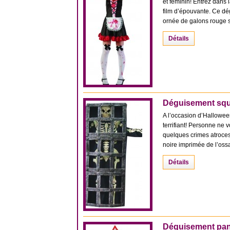
et féminin! Entrez dans 
film d’épouvante. Ce d
ornée de galons rouge sat
Détails
Déguisement squ
A l’occasion d’Halloween
terrifiant! Personne ne
quelques crimes atroce
noire imprimée de l’ossa
Détails
Déguisement pan