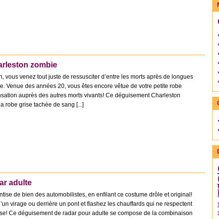
rleston zombie
n, vous venez tout juste de ressusciter d’entre les morts après de longues
. Venue des années 20, vous êtes encore vêtue de votre petite robe
sensation auprès des autres morts vivants! Ce déguisement Charleston
 robe grise tachée de sang [...]
r adulte
ntise de bien des automobilistes, en enfilant ce costume drôle et original!
d’un virage ou derrière un pont et flashez les chauffards qui ne respectent
tesse! Ce déguisement de radar pour adulte se compose de la combinaison