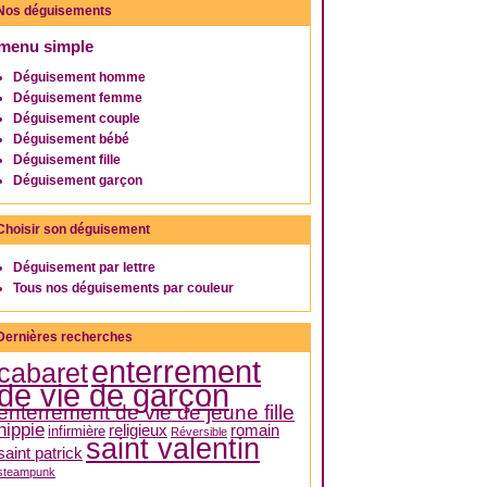
Nos déguisements
menu simple
Déguisement homme
Déguisement femme
Déguisement couple
Déguisement bébé
Déguisement fille
Déguisement garçon
Choisir son déguisement
Déguisement par lettre
Tous nos déguisements par couleur
Dernières recherches
enterrement
cabaret
de vie de garçon
enterrement de vie de jeune fille
hippie
religieux
romain
infirmière
Réversible
saint valentin
saint patrick
steampunk