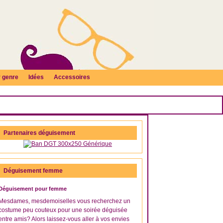
 genre
Idées
Accessoires
Partenaires déguisement
Déguisement femme
Déguisement pour femme
Mesdames, mesdemoiselles vous recherchez un
costume peu couteux pour une soirée déguisée
entre amis? Alors laissez-vous aller à vos envies