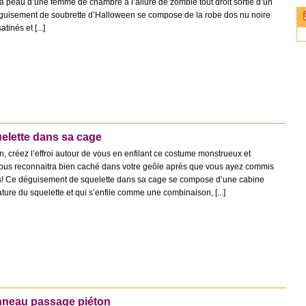
la peau d’une femme de chambre à l’allure de zombie tout droit sortie d’un
éguisement de soubrette d’Halloween se compose de la robe dos nu noire
inés et [...]
elette dans sa cage
, créez l’effroi autour de vous en enfilant ce costume monstrueux et
 vous reconnaitra bien caché dans votre geôle après que vous ayez commis
s! Ce déguisement de squelette dans sa cage se compose d’une cabine
ture du squelette et qui s’enfile comme une combinaison, [...]
neau passage piéton