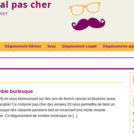
l pas cher
fant
Déguisement thèmes
Sexy
Déguisement couple
Déguisements par
bie burlesque
ts en vous trémoussant sur des airs de french cancan et devenez aussi
acabre! Ce costume pas cher des années 20 vous permettra de faire un
époque des cabarets parisiens tout en incarnant une morte vivante
se. Ce déguisement de zombie burlesque se [...]