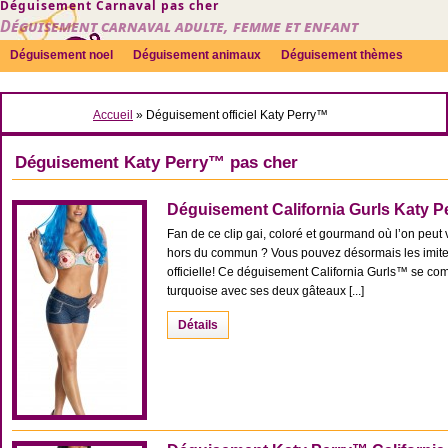
Déguisement Carnaval pas cher
Déguisement carnaval adulte, femme et enfant
Déguisement noel
Déguisement animaux
Déguisement thèmes
Sexy
Déguisement couple
Déguisements par genre
Idées
Accueil
» Déguisement officiel Katy Perry™
Accessoires
Déguisement Katy Perry™ pas cher
Déguisement California Gurls Katy 
Fan de ce clip gai, coloré et gourmand où l’on peu
hors du commun ? Vous pouvez désormais les imiter
officielle! Ce déguisement California Gurls™ se com
turquoise avec ses deux gâteaux [...]
Détails