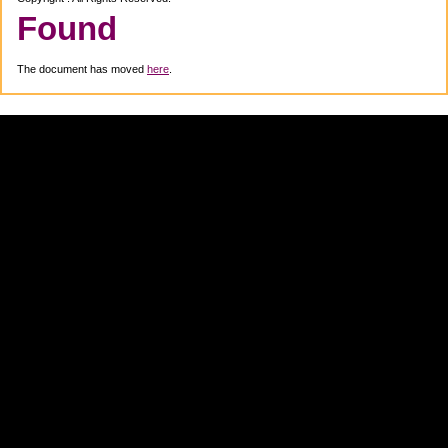
Found
The document has moved
here
.