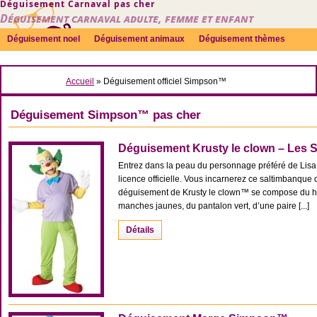
Déguisement Carnaval pas cher
Déguisement carnaval adulte, femme et enfant
Déguisement noel
Déguisement animaux
Déguisement thèmes
Sexy
Déguisement couple
Déguisements par genre
Idées
Accueil
» Déguisement officiel Simpson™
Accessoires
Déguisement Simpson™ pas cher
Déguisement Krusty le clown – Les
Entrez dans la peau du personnage préféré de Lisa
licence officielle. Vous incarnerez ce saltimbanque 
déguisement de Krusty le clown™ se compose du hau
manches jaunes, du pantalon vert, d’une paire [...]
Détails