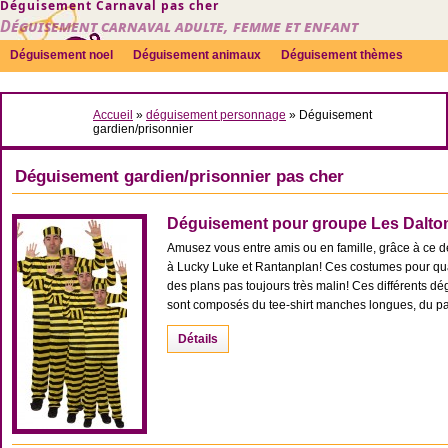
Déguisement Carnaval pas cher
Déguisement carnaval adulte, femme et enfant
Déguisement noel
Déguisement animaux
Déguisement thèmes
Sexy
Déguisement couple
Déguisements par genre
Idées
Accueil
»
déguisement personnage
»
Déguisement
Accessoires
gardien/prisonnier
Déguisement gardien/prisonnier pas cher
Déguisement pour groupe Les Dalto
Amusez vous entre amis ou en famille, grâce à ce 
à Lucky Luke et Rantanplan! Ces costumes pour qu
des plans pas toujours très malin! Ces différents d
sont composés du tee-shirt manches longues, du pant
Détails