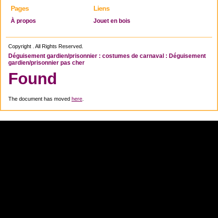
Pages
Liens
À propos
Jouet en bois
Copyright . All Rights Reserved.
Déguisement gardien/prisonnier : costumes de carnaval : Déguisement
gardien/prisonnier pas cher
Found
The document has moved
here
.