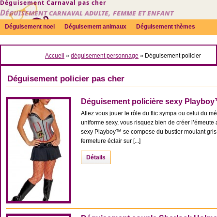
Déguisement Carnaval pas cher
Déguisement carnaval adulte, femme et enfant
Déguisement noel
Déguisement animaux
Déguisement thèmes
Sexy
Déguisement couple
Déguisements par genre
Idées
Accueil
»
déguisement personnage
»
Déguisement policier
Accessoires
Déguisement policier pas cher
Déguisement policière sexy Playbo
Allez vous jouer le rôle du flic sympa ou celui du mé
uniforme sexy, vous risquez bien de créer l’émeute
sexy Playboy™ se compose du bustier moulant gris, 
fermeture éclair sur [...]
Détails