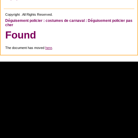
Copyright . All Rights Reserved.
Déguisement policier : costumes de carnaval : Déguisement policier pas
cher
Found
The document has moved
here
.