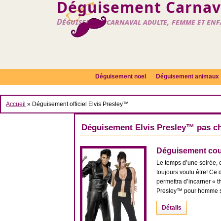
Déguisement Carnava
Déguisement carnaval adulte, femme et en
Déguisement noel
Déguisement animaux
Accueil
» Déguisement officiel Elvis Presley™
Déguisement Elvis Presley™ pas c
Déguisement cou
Le temps d’une soirée, 
toujours voulu être! Ce
permettra d’incarner « t
Presley™ pour homme se 
Détails