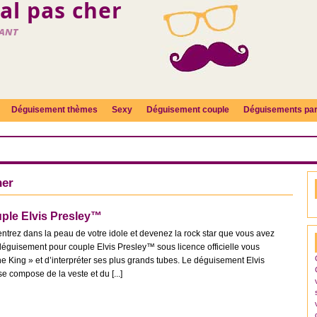
l pas cher
fant
Déguisement thèmes
Sexy
Déguisement couple
Déguisements par
her
ple Elvis Presley™
entrez dans la peau de votre idole et devenez la rock star que vous avez
 déguisement pour couple Elvis Presley™ sous licence officielle vous
he King » et d’interpréter ses plus grands tubes. Le déguisement Elvis
compose de la veste et du [...]