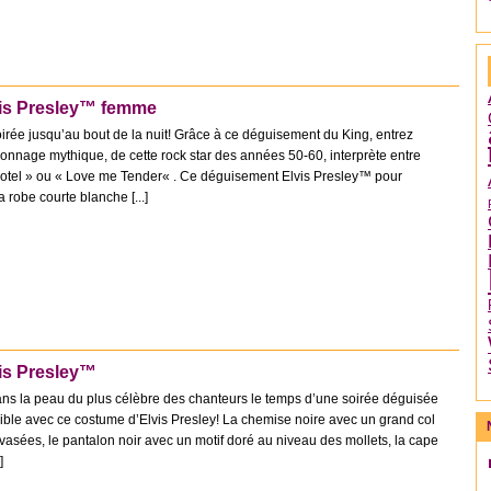
is Presley™ femme
oirée jusqu’au bout de la nuit! Grâce à ce déguisement du King, entrez
onnage mythique, de cette rock star des années 50-60, interprète entre
Hotel » ou « Love me Tender« . Ce déguisement Elvis Presley™ pour
robe courte blanche [...]
is Presley™
ans la peau du plus célèbre des chanteurs le temps d’une soirée déguisée
ible avec ce costume d’Elvis Presley! La chemise noire avec un grand col
vasées, le pantalon noir avec un motif doré au niveau des mollets, la cape
]