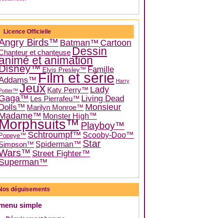
Licence Officielle
Angry Birds™
Batman™
Cartoon
Dessin
Chanteur et chanteuse
animé et animation
Disney™
Famille
Elvis Presley™
Film et série
Addams™
Harry
Jeux
Lady
Katy Perry™
Potter™
Gaga™
Living Dead
Les Pierrafeu™
Dolls™
Monsieur
Marilyn Monroe™
Madame™
Monster High™
Morphsuits™
Playboy™
Schtroumpf™
Scooby-Doo™
Popeye™
Star
Spiderman™
Simpson™
Wars™
Street Fighter™
Superman™
Nos déguisements
menu simple