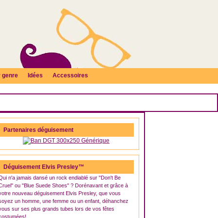
 genre
Idées
Accessoires
Partenaires déguisement
Déguisement Elvis Presley™
Qui n'a jamais dansé un rock endiablé sur "Don't Be
Cruel" ou "Blue Suede Shoes" ? Dorénavant et grâce à
votre nouveau déguisement Elvis Presley, que vous
soyez un homme, une femme ou un enfant, déhanchez
vous sur ses plus grands tubes lors de vos fêtes
costumées!