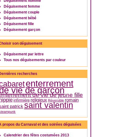
Déguisement homme
Déguisement femme
Déguisement couple
Déguisement bébé
Déguisement fille
Déguisement garçon
Choisir son déguisement
Déguisement par lettre
Tous nos déguisements par couleur
Dernières recherches
enterrement
cabaret
de vie de garçon
enterrement de vie de jeune fille
hippie
religieux
romain
infirmière
Réversible
saint valentin
saint patrick
steampunk
A propos du Carnaval et des soirées déguisées
Calendrier des fêtes costumées 2013