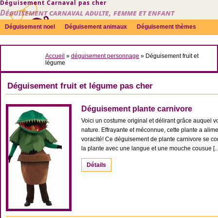
Déguisement Carnaval pas cher
Déguisement carnaval adulte, femme et enfant
Déguisement noel
Déguisement animaux
Déguisement thèmes
Sexy
Déguisement couple
Déguisements par genre
Idées
Accueil
»
déguisement personnage
»
Déguisement fruit et
Accessoires
légume
Déguisement fruit et légume pas cher
Déguisement plante carnivore
Voici un costume original et délirant grâce auquel v
nature. Effrayante et méconnue, cette plante a al
voracité! Ce déguisement de plante carnivore se co
la plante avec une langue et une mouche cousue [...
Détails