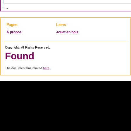
-->
Pages
Liens
À propos
Jouet en bois
Copyright . All Rights Reserved.
Found
The document has moved
here
.