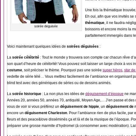
Une fois la thématique trouvée, il
Eh oui, afin que vos invités s
thématique
, il ne faudra néglig
soirée deguisée
boissons et encore moins la mu
parfaitement immergés dans le
Voici maintenant quelques idées de
soirées déguisées
:
La
soirée célébrité
: Tout le monde y trouvera son compte car chacun rêve d’a
son quart d’heure de célébrité! Vous pouvez soit laisser un large choix à vos in
costume
, soit préciser le thème. Pourquoi pas une soirée
super héros
,
star d
vedette de série télé… Vous mettrez facilement de l’ambiance en organisant 
blind test avec des génériques de séries ou de dessins animés.
La
soirée historique
: La non plus les idées de
déguisement d’époque
ne man
Années 20, années 50, années 70, antiquité, Moyen Age,… J’en passe et des m
vous de voir si vous préférez un
déguisement de hippie
, un
déguisement de 
encore un
déguisement Charleston
. Pour l’ambiance rien de plus facile, pa
fleurs et des peace&love disséminés ça et là et de la musique de l’époque. P
préparer une grosse marmite d’hydromel (à consommer avec modération). Lais