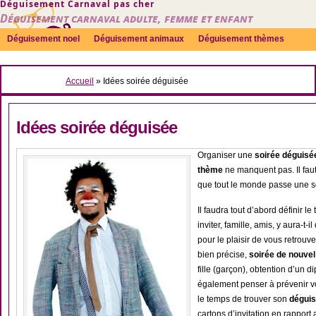
Déguisement Carnaval pas cher
Déguisement carnaval adulte, femme et enfant
Déguisement noel
Déguisement animaux
Déguisement thèmes
Sexy
Déguisement couple
Déguisements par genre
Idées
Accueil
»
Idées soirée déguisée
Accessoires
Idées soirée déguisée
Organiser une
soirée déguisé
thème
ne manquent pas. Il fau
que tout le monde passe une 
Il faudra tout d’abord définir l
inviter, famille, amis, y aura-t
pour le plaisir de vous retrou
bien précise,
soirée de nouvel
fille (garçon), obtention d’un 
également penser à prévenir vo
le temps de trouver son
dégui
cartons d’invitation en rapport