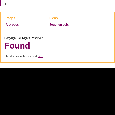
-->
Pages
Liens
À propos
Jouet en bois
Copyright . All Rights Reserved.
Found
The document has moved
here
.