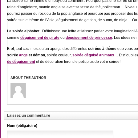
La soirée sur le thème d’un pays ou continent : Pourquoi pas une soirée so brit
reine d’angleterre, mamie anglaise avec sa tasse de thé, policeman… Niveau d
pourrez passer du rock ou de la pop anglaise et pourquoi pas proposer des fi
soirée sur le thème de l’Asie, déguisement de geisha, de sumo, de ninja… O
La
soirée alphabet
: Définissez une lettre et laissez parler votre imagination
comme
déguisement de pirate
ou
déguisement de princesse
. Les idées ne
Bref, tout ceci n’est qu’un aperçu des différentes
soirées à thème
que vous pouv
soirée
ange
et démon
, soirée couleur,
soirée déguisé animaux
… Et n’oublie
de déguisement
et de décoration feront le petit plus de votre soirée!
ABOUT THE AUTHOR
Laissez un commentaire
Nom (obligatoire)