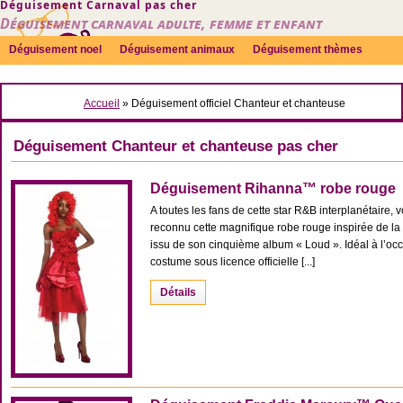
Déguisement Carnaval pas cher
Déguisement carnaval adulte, femme et enfant
Déguisement noel
Déguisement animaux
Déguisement thèmes
Sexy
Déguisement couple
Déguisements par genre
Idées
Accueil
» Déguisement officiel Chanteur et chanteuse
Accessoires
Déguisement Chanteur et chanteuse pas cher
Déguisement Rihanna™ robe rouge
A toutes les fans de cette star R&B interplanétaire, v
reconnu cette magnifique robe rouge inspirée de la p
issu de son cinquième album « Loud ». Idéal à l’occa
costume sous licence officielle [...]
Détails