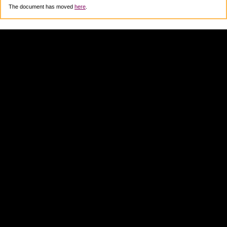
The document has moved
here
.