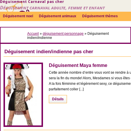
Déguisement Carnaval pas cher
Déguisement carnaval adulte, femme et enfant
Déguisement noel
Déguisement animaux
Déguisement thèmes
Sexy
Déguisement couple
Déguisements par genre
Idées
Accueil
»
déguisement personnage
»
Déguisement
Accessoires
indien/indienne
Déguisement indien/indienne pas cher
Déguisement Maya femme
Cette année nombre d’entre vous vont se rendre à u
sera la fin du monde! Alors, Mesdames si vous êtes e
A la fois féminine et légèrement sexy, ce déguise
parfaitement coller [...]
Détails