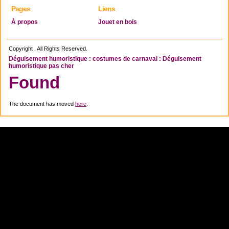
Pages
Liens
À propos
Jouet en bois
Copyright . All Rights Reserved.
Déguisement humoristique : costumes de carnaval : Déguisement
humoristique pas cher
Found
The document has moved
here
.