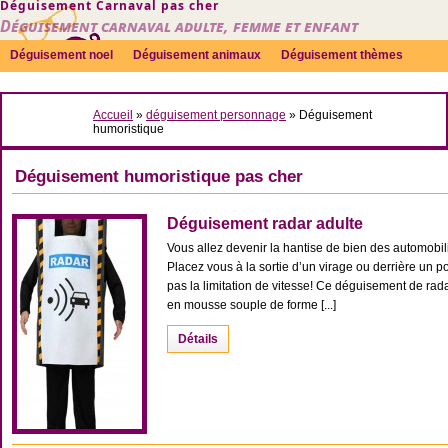
Déguisement Carnaval pas cher
Déguisement carnaval adulte, femme et enfant
Déguisement noel
Déguisement animaux
Déguisement thèmes
Sexy
Déguisement couple
Déguisements par genre
Idées
Accueil
»
déguisement personnage
»
Déguisement
Accessoires
humoristique
Déguisement humoristique pas cher
Déguisement radar adulte
Vous allez devenir la hantise de bien des automobilis
Placez vous à la sortie d’un virage ou derrière un po
pas la limitation de vitesse! Ce déguisement de ra
en mousse souple de forme [...]
Détails