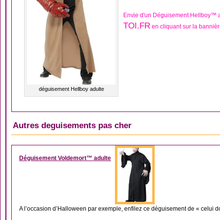
Envie d'un Déguisement Hellboy™ a
TOI.FR
en cliquant sur la banniè
déguisement Hellboy adulte
Autres deguisements pas cher
DÉGUISEMENT HÉRO
Déguisement Voldemort™ adulte
A l’occasion d’Halloween par exemple, enfilez ce déguisement de « celui don