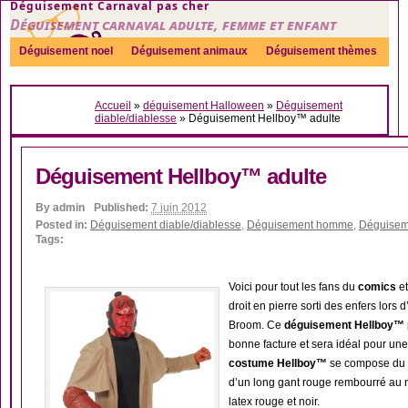
Déguisement Carnaval pas cher
Déguisement carnaval adulte, femme et enfant
Déguisement noel
Déguisement animaux
Déguisement thèmes
Sexy
Déguisement couple
Déguisements par genre
Idées
Accueil
»
déguisement Halloween
»
Déguisement
Accessoires
diable/diablesse
»
Déguisement Hellboy™ adulte
Déguisement Hellboy™ adulte
By
admin
Published:
7 juin 2012
Posted in:
Déguisement diable/diablesse
,
Déguisement homme
,
Déguisem
Tags:
Voici pour tout les fans du
comics
et
droit en pierre sorti des enfers lors
Broom. Ce
déguisement Hellboy™ po
bonne facture et sera idéal pour un
costume Hellboy™
se compose du l
d’un long gant rouge rembourré au 
latex rouge et noir.