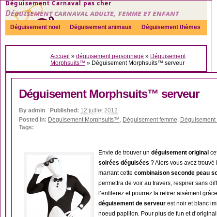
Déguisement Carnaval pas cher
Déguisement carnaval adulte, femme et enfant
Déguisement noel
Déguisement animaux
Déguisement thèmes
Sexy
Déguisement couple
Déguisements par genre
Idées
Accueil
»
déguisement personnage
»
Déguisement
Accessoires
Morphsuits™
»
Déguisement Morphsuits™ serveur
Déguisement Morphsuits™ serveur
By
admin
Published:
12 juillet 2012
Posted in:
Déguisement Morphsuits™
,
Déguisement femme
,
Déguisement
Tags:
Envie de trouver un
déguisement original
ce
soirées déguisées
? Alors vous avez trouvé l
marrant cette
combinaison seconde peau sou
permettra de voir au travers, respirer sans diffi
l’enfilerez et pourrez la retirer aisément grâc
déguisement de serveur
est noir et blanc im
noeud papillon. Pour plus de fun et d’origina