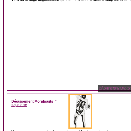
DÉGUISEMENT MORP
Déguisement Morphsuits™
squelette