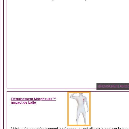
DÉGUISEMENT MORP
Déguisement Morphsuits™
impact de balle
Voici un étrange déguisement qui étonnera et qui attirera à coup sur la curios