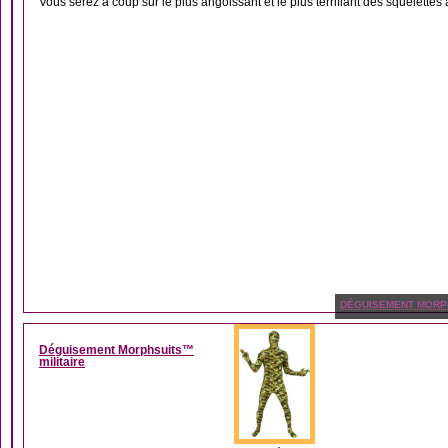
Vous serez à coup sur le plus angoissant et le plus terrifiant des squelettes
DÉGUISEMENT MORP
Déguisement Morphsuits™
militaire