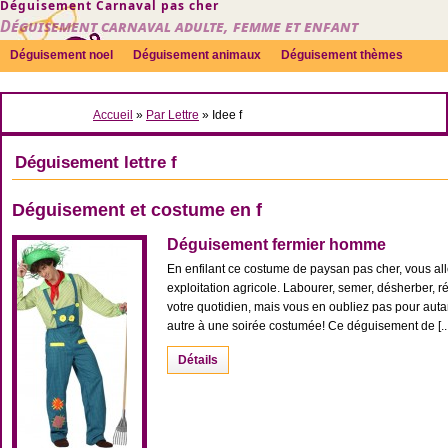
Déguisement Carnaval pas cher
Déguisement carnaval adulte, femme et enfant
Déguisement noel
Déguisement animaux
Déguisement thèmes
Sexy
Déguisement couple
Déguisements par genre
Idées
Accueil
»
Par Lettre
» Idee f
Accessoires
Déguisement lettre f
Déguisement et costume en f
Déguisement fermier homme
En enfilant ce costume de paysan pas cher, vous all
exploitation agricole. Labourer, semer, désherber, r
votre quotidien, mais vous en oubliez pas pour autan
autre à une soirée costumée! Ce déguisement de [...
Détails