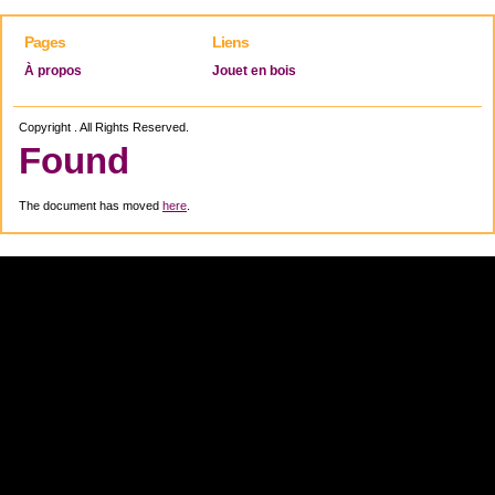
Pages
Liens
À propos
Jouet en bois
Copyright . All Rights Reserved.
Found
The document has moved
here
.