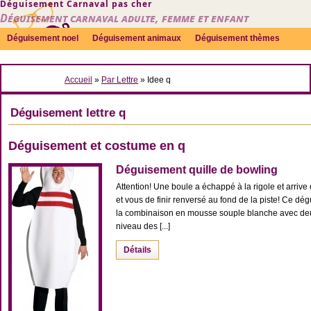
Déguisement Carnaval pas cher
Déguisement carnaval adulte, femme et enfant
Déguisement noel
Déguisement animaux
Déguisement thèmes
Sexy
Déguisement couple
Déguisements par genre
Idées
Accueil
»
Par Lettre
» Idee q
Accessoires
Déguisement lettre q
Déguisement et costume en q
Déguisement quille de bowling
Attention! Une boule a échappé à la rigole et arrive d
et vous de finir renversé au fond de la piste! Ce d
la combinaison en mousse souple blanche avec deu
niveau des [...]
Détails