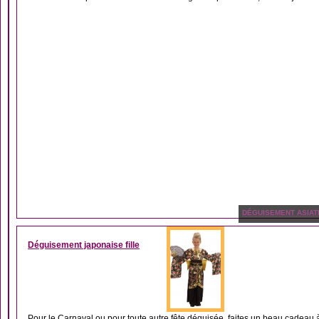
DÉGUISEMENT ASIAT
Déguisement japonaise fille
Pour le Carnaval ou pour toute autre fête déguisée, faites un beau cadeau à 