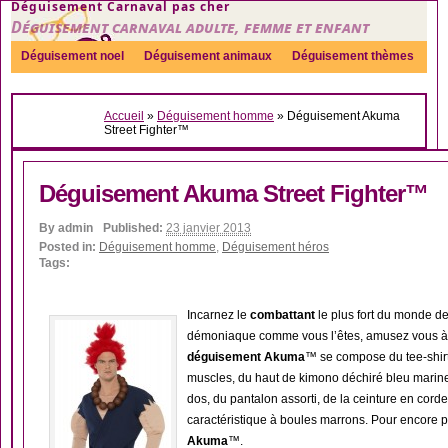
Déguisement Carnaval pas cher
Déguisement carnaval adulte, femme et enfant
Déguisement noel
Déguisement animaux
Déguisement thèmes
Sexy
Déguisement couple
Déguisements par genre
Idées
Accueil
»
Déguisement homme
»
Déguisement Akuma
Accessoires
Street Fighter™
Déguisement Akuma Street Fighter™
By
admin
Published:
23 janvier 2013
Posted in:
Déguisement homme
,
Déguisement héros
Tags:
Incarnez le
combattant
le plus fort du monde de
démoniaque comme vous l’êtes, amusez vous à
déguisement Akuma
™ se compose du tee-shirt
muscles, du haut de kimono déchiré bleu marine
dos, du pantalon assorti, de la ceinture en cor
caractéristique à boules marrons. Pour encore p
Akuma
™.