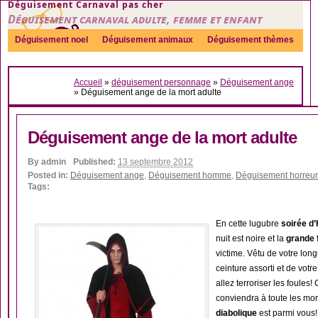
Déguisement Carnaval pas cher
Déguisement carnaval adulte, femme et enfant
Déguisement noel
Déguisement animaux
Déguisement thèmes
Sexy
Déguisement couple
Déguisements par genre
Idées
Accueil
»
déguisement personnage
»
Déguisement ange
Accessoires
»
Déguisement ange de la mort adulte
Déguisement ange de la mort adulte
By
admin
Published:
13 septembre 2012
Posted in:
Déguisement ange
,
Déguisement homme
,
Déguisement horreur
Tags:
En cette lugubre
soirée d
nuit est noire et la
grande
victime. Vêtu de votre lon
ceinture assorti et de votr
allez terroriser les foules!
conviendra à toute les mo
diabolique
est parmi vous!