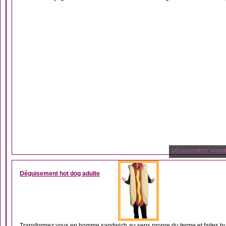
DÉGUISEMENT HOM
Déguisement hot dog adulte
Transformez vous en homme sandwich au sens propre du terme et faites hurl