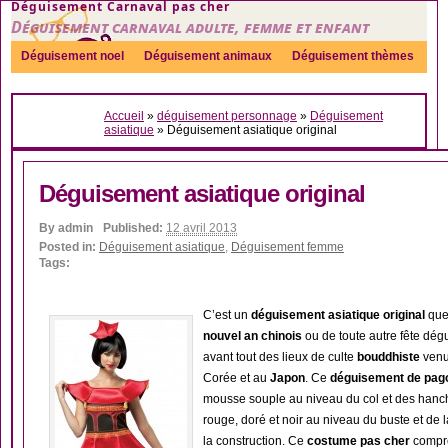
Déguisement Carnaval pas cher
Déguisement carnaval adulte, femme et enfant
Déguisement noel
Déguisement animaux
Déguisement thèmes
Sexy
Déguisement couple
Déguisements par genre
Idées
Accueil
»
déguisement personnage
»
Déguisement
Accessoires
asiatique
»
Déguisement asiatique original
Déguisement asiatique original
By
admin
Published:
12 avril 2013
Posted in:
Déguisement asiatique
,
Déguisement femme
Tags:
C’est un
déguisement asiatique original
que 
nouvel an chinois
ou de toute autre fête dég
avant tout des lieux de culte
bouddhiste
venu
Corée et au
Japon
. Ce
déguisement de pag
mousse souple au niveau du col et des hanches
rouge, doré et noir au niveau du buste et de l
la construction. Ce
costume pas cher
compre