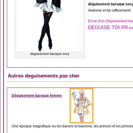
déguisement baroque sexy
réalisme et de raffinement!
Envie d'un Déguisement bar
DEGUISE TOI.FR
en 
déguisement baroque sexy
Autres deguisements pas cher
DÉGUISEMENT ARIS
Déguisement baroque femme
Une époque magnifique ou les barons et baronne, les princes et les princess