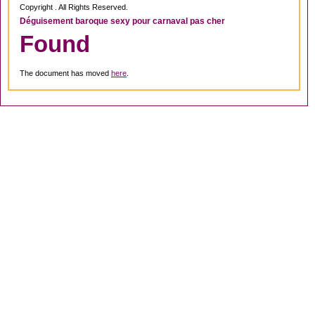
Copyright . All Rights Reserved.
Déguisement baroque sexy pour carnaval pas cher
Found
The document has moved
here
.