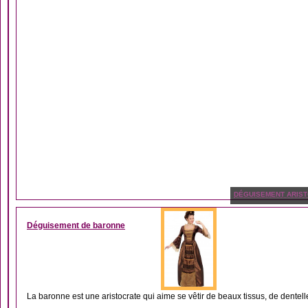
DÉGUISEMENT ARIS
Déguisement de baronne
La baronne est une aristocrate qui aime se vêtir de beaux tissus, de dentelle