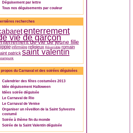
Déguisement par lettre
Tous nos déguisements par couleur
ernières recherches
enterrement
cabaret
de vie de garçon
enterrement de vie de jeune fille
ippie
religieux
romain
infirmière
Réversible
saint valentin
aint patrick
teampunk
 propos du Carnaval et des soirées déguisées
Calendrier des fêtes costumées 2013
Idée déguisement Halloween
Idées soirée déguisée
Le Carnaval de Rio
Le Carnaval de Venise
Organiser un réveillon de la Saint Sylvestre
costumé
Soirée à thème fin du monde
Soirée de la Saint Valentin déguisée