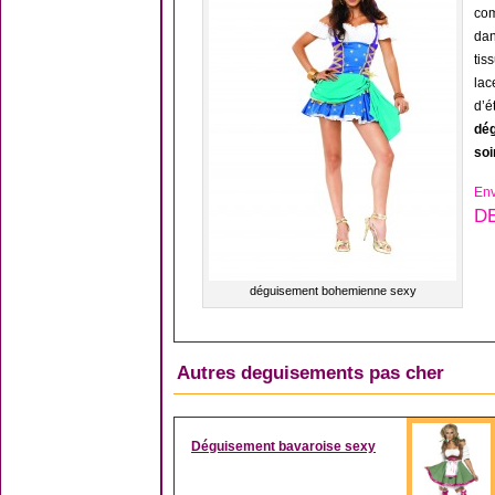
com
dan
tis
lac
d’é
dé
soi
Env
D
déguisement bohemienne sexy
Autres deguisements pas cher
Déguisement bavaroise sexy