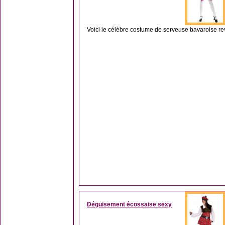
Voici le célèbre costume de serveuse bavaroise revi
Déguisement écossaise sexy