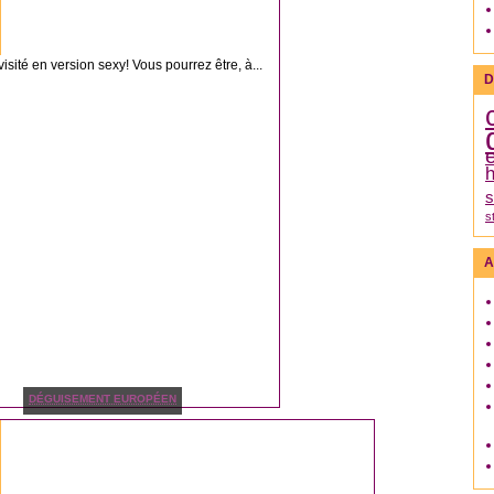
sité en version sexy! Vous pourrez être, à...
D
h
s
s
A
DÉGUISEMENT EUROPÉEN