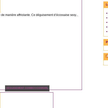
L
ité de manière affriolante. Ce déguisement d’écossaise sexy...
P
DÉGUISEMENT COWBOY/COWGIRL