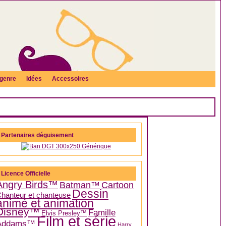
genre
Idées
Accessoires
Partenaires déguisement
Licence Officielle
Angry Birds™
Batman™
Cartoon
Dessin
hanteur et chanteuse
animé et animation
Disney™
Famille
Elvis Presley™
Film et série
Addams™
Harry