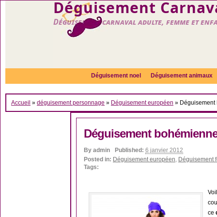
Déguisement Carnava
Déguisement carnaval adulte, femme et enf
Déguisement noel
Déguisement animaux
Accueil
»
déguisement personnage
»
Déguisement européen
»
Déguisement 
Déguisement bohémienne
By
admin
Published:
6 janvier 2012
Posted in:
Déguisement européen
,
Déguisement 
Tags:
Voi
cou
ce