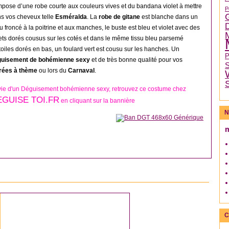
pose d’une robe courte aux couleurs vives et du bandana violet à mettre
P
s vos cheveux telle
Esméralda
. La
robe de gitane
est blanche dans un
su froncé à la poitrine et aux manches, le buste est bleu et violet avec des
ets dorés cousus sur les cotés et dans le même tissu bleu parsemé
toiles dorés en bas, un foulard vert est cousu sur les hanches. Un
guisement de bohémienne sexy
et de très bonne qualité pour vos
rées à thème
ou lors du
Carnaval
.
ie d'un Déguisement bohémienne sexy, retrouvez ce costume chez
EGUISE TOI.FR
en cliquant sur la bannière
N
DÉGUISEMENT EUROPÉEN
C