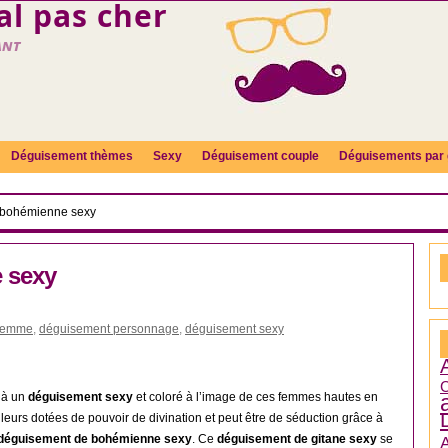
l pas cher
ant
Déguisement thèmes
Sexy
Déguisement couple
Déguisements par 
bohémienne sexy
 sexy
femme
,
déguisement personnage
,
déguisement sexy
C
là un
déguisement sexy
et coloré à l’image de ces femmes hautes en
leurs dotées de pouvoir de divination et peut être de séduction grâce à
déguisement de bohémienne sexy
. Ce
déguisement de gitane sexy
se