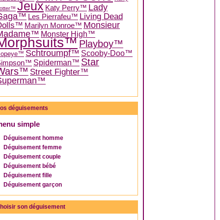
Jeux
Lady
Katy Perry™
otter™
Gaga™
Living Dead
Les Pierrafeu™
Dolls™
Monsieur
Marilyn Monroe™
Madame™
Monster High™
Morphsuits™
Playboy™
Schtroumpf™
Scooby-Doo™
Popeye™
Star
Spiderman™
Simpson™
Wars™
Street Fighter™
Superman™
os déguisements
menu simple
Déguisement homme
Déguisement femme
Déguisement couple
Déguisement bébé
Déguisement fille
Déguisement garçon
hoisir son déguisement