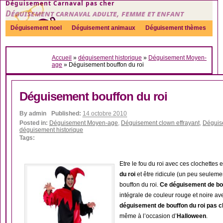
Déguisement Carnaval pas cher
Déguisement carnaval adulte, femme et enfant
Déguisement noel
Déguisement animaux
Déguisement thèmes
Sexy
Déguisement couple
Déguisements par genre
Idées
Accueil
»
déguisement historique
»
Déguisement Moyen-
Accessoires
age
»
Déguisement bouffon du roi
Déguisement bouffon du roi
By
admin
Published:
14 octobre 2010
Posted in:
Déguisement Moyen-age
,
Déguisement clown effrayant
,
Dégui
déguisement historique
Tags:
Etre le fou du roi avec ces clochettes e
du roi
et être ridicule (un peu seulem
bouffon du roi.
Ce déguisement de bo
intégrale de couleur rouge et noire 
déguisement de bouffon du roi pas c
même à l’occasion d’
Halloween
.