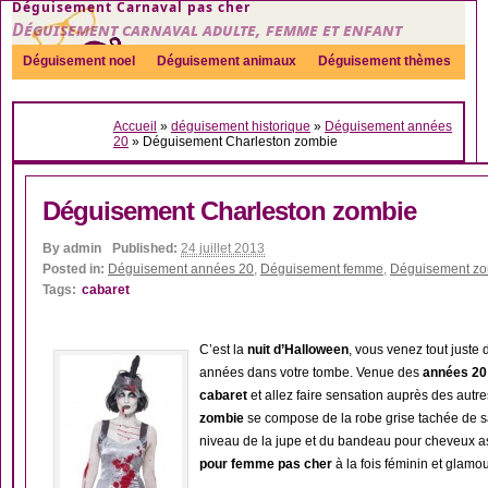
Déguisement Carnaval pas cher
Déguisement carnaval adulte, femme et enfant
Déguisement noel
Déguisement animaux
Déguisement thèmes
Sexy
Déguisement couple
Déguisements par genre
Idées
Accueil
»
déguisement historique
»
Déguisement années
Accessoires
20
»
Déguisement Charleston zombie
Déguisement Charleston zombie
By
admin
Published:
24 juillet 2013
Posted in:
Déguisement années 20
,
Déguisement femme
,
Déguisement z
Tags:
cabaret
C’est la
nuit d’Halloween
, vous venez tout juste
années dans votre tombe. Venue des
années 20
cabaret
et allez faire sensation auprès des autr
zombie
se compose de la robe grise tachée de s
niveau de la jupe et du bandeau pour cheveux a
pour femme pas cher
à la fois féminin et glamour