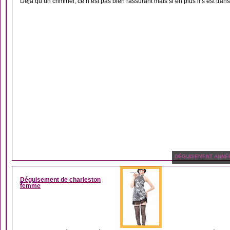
Déjà qu’un criminel, ce n’est pas bien rassurant mais si en plus il s’est trans
DÉGUISEMENT ANNÉ
Déguisement de charleston
femme