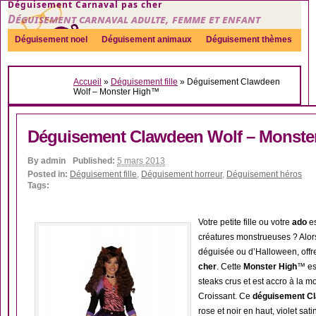
Déguisement Carnaval pas cher
Déguisement carnaval adulte, femme et enfant
Déguisement noel
Déguisement animaux
Déguisement thèmes
Sexy
Déguisement couple
Déguisements par genre
Idées
Accueil
»
Déguisement fille
»
Déguisement Clawdeen
Accessoires
Wolf – Monster High™
Déguisement Clawdeen Wolf – Monste
By
admin
Published:
5 mars 2013
Posted in:
Déguisement fille
,
Déguisement horreur
,
Déguisement héros
Tags:
Votre petite fille ou votre
ado
es
créatures monstrueuses ? Alors
déguisée ou d’Halloween, offrez
cher
. Cette
Monster High
™ est
steaks crus et est accro à la m
Croissant. Ce
déguisement C
rose et noir en haut, violet sa