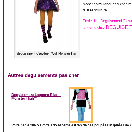
manches mi-longues y est direct
fausse fourrure.
Envie d'un Déguisement Clawd
DEGUISE T
costume chez
déguisement Clawdeen Wolf Monster High
Autres deguisements pas cher
DÉGUISEMENT FILLE
Déguisement Lagoona Blue –
Monster High™
Votre petite fille ou votre adolescente est fan de ces poupées inspirées de 