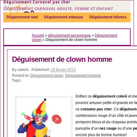
Déguisement Carnaval pas cher
Déguisement carnaval adulte, femme et enfant
Déguisement noel
Déguisement animaux
Déguisement thèmes
Sexy
Déguisement couple
Déguisements par genre
Idées
Accueil
»
déguisement personnage
»
Déguisement
Accessoires
clown
»
Déguisement de clown homme
Déguisement de clown homme
By
admin
Published:
18 février 2013
Posted in:
Déguisement clown
,
Déguisement homme
Tags:
Enfilez ce
déguisement coloré
et met
pourrez amuser petits et grands en fa
ce
costume pas cher
. Ce
déguisem
combinaison rouge d’un côté et jaune
pompons bleus et du chapeau pointu a
panoplie d’un
nez rouge
ou d’une
pe
encore plus de bonne humeur!