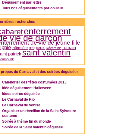
Déguisement par lettre
Tous nos déguisements par couleur
ernières recherches
enterrement
cabaret
de vie de garçon
enterrement de vie de jeune fille
ippie
religieux
romain
infirmière
Réversible
saint valentin
aint patrick
teampunk
 propos du Carnaval et des soirées déguisées
Calendrier des fêtes costumées 2013
Idée déguisement Halloween
Idées soirée déguisée
Le Carnaval de Rio
Le Carnaval de Venise
Organiser un réveillon de la Saint Sylvestre
costumé
Soirée à thème fin du monde
Soirée de la Saint Valentin déguisée