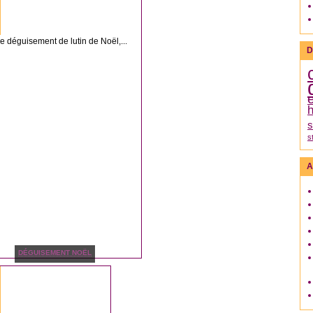
e déguisement de lutin de Noël,...
D
h
s
s
A
DÉGUISEMENT NOËL