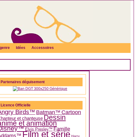
genre
Idées
Accessoires
Partenaires déguisement
Licence Officielle
Angry Birds™
Batman™
Cartoon
Dessin
hanteur et chanteuse
animé et animation
Disney™
Famille
Elvis Presley™
Film et série
Addams™
Harry