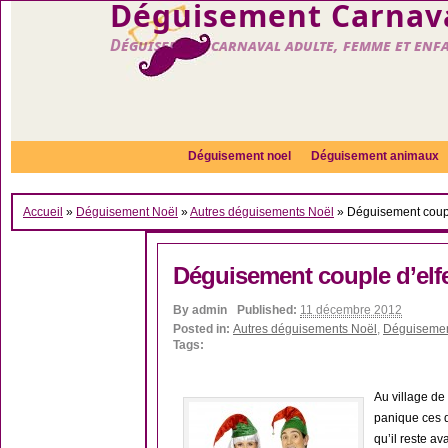
Déguisement Carnava
Déguisement carnaval adulte, femme et enf
Déguisement noel
Déguisement animaux
Accueil
»
Déguisement Noël
»
Autres déguisements Noël
»
Déguisement coupl
Déguisement couple d’elf
By
admin
Published:
11 décembre 2012
Posted in:
Autres déguisements Noël
,
Déguisemen
Tags:
Au village d
panique ces d
qu’il reste av