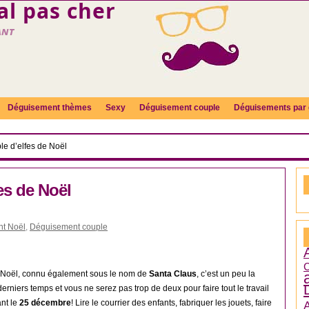
l pas cher
ant
Déguisement thèmes
Sexy
Déguisement couple
Déguisements par 
e d’elfes de Noël
es de Noël
t Noël
,
Déguisement couple
C
e Noël, connu également sous le nom de
Santa Claus
, c’est un peu la
erniers temps et vous ne serez pas trop de deux pour faire tout le travail
ant le
25 décembre
! Lire le courrier des enfants, fabriquer les jouets, faire