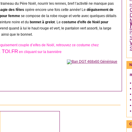
u traineau du Père Noël, nourrir les rennes, bref l’activité ne manque pas
P
agie des fêtes
opère encore une fois cette année! Le
déguisement de
l pour femme
se compose de la robe rouge et verte avec quelques détails
ceinture noire et du
bonnet à grelot
. Le
costume d’elfe de Noël pour
end quand à lui le haut rouge et vert, le pantalon vert assorti, la large
 ainsi que le bonnet.
guisement couple d’elfes de Noël, retrouvez ce costume chez
 TOI.FR
en cliquant sur la bannière
N
AUTRES DÉGUISEMENTS NOËL
C