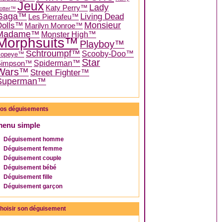
Jeux
Lady
Katy Perry™
otter™
Gaga™
Living Dead
Les Pierrafeu™
Dolls™
Monsieur
Marilyn Monroe™
Madame™
Monster High™
Morphsuits™
Playboy™
Schtroumpf™
Scooby-Doo™
Popeye™
Star
Spiderman™
Simpson™
Wars™
Street Fighter™
Superman™
os déguisements
menu simple
Déguisement homme
Déguisement femme
Déguisement couple
Déguisement bébé
Déguisement fille
Déguisement garçon
hoisir son déguisement