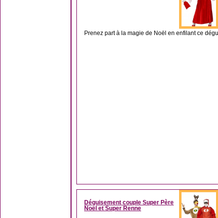
Prenez part à la magie de Noël en enfilant ce dég
Déguisement couple Super Père
Noël et Super Renne