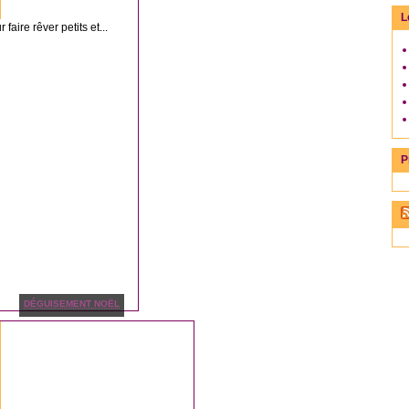
L
aire rêver petits et...
P
DÉGUISEMENT NOËL