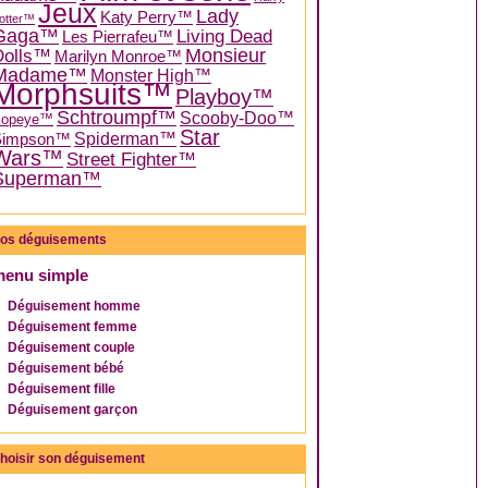
Jeux
Lady
Katy Perry™
otter™
Gaga™
Living Dead
Les Pierrafeu™
Dolls™
Monsieur
Marilyn Monroe™
Madame™
Monster High™
Morphsuits™
Playboy™
Schtroumpf™
Scooby-Doo™
Popeye™
Star
Spiderman™
Simpson™
Wars™
Street Fighter™
Superman™
os déguisements
menu simple
Déguisement homme
Déguisement femme
Déguisement couple
Déguisement bébé
Déguisement fille
Déguisement garçon
hoisir son déguisement