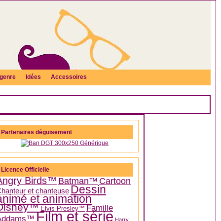
genre
Idées
Accessoires
Partenaires déguisement
Licence Officielle
Angry Birds™
Batman™
Cartoon
Dessin
hanteur et chanteuse
animé et animation
Disney™
Famille
Elvis Presley™
Film et série
Addams™
Harry