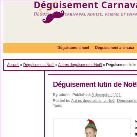
Déguisement Carnava
Déguisement carnaval adulte, femme et enf
Déguisement noel
Déguisement animaux
Accueil
»
Déguisement Noël
»
Autres déguisements Noël
»
Déguisement lutin
Déguisement lutin de Noël
By
admin
Published:
5 décembre 2011
Posted in:
Autres déguisements Noël
,
Déguisemen
Tags:
V
e
d