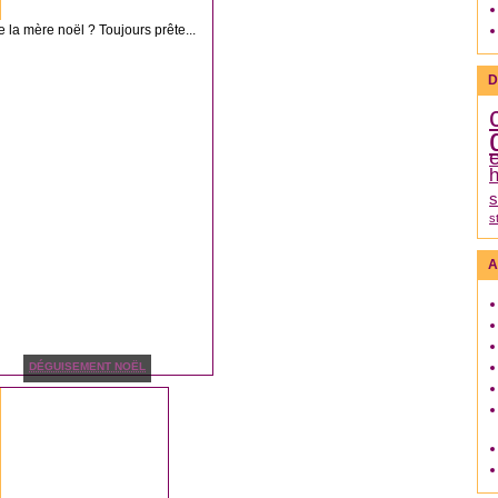
la mère noël ? Toujours prête...
D
h
s
s
A
DÉGUISEMENT NOËL