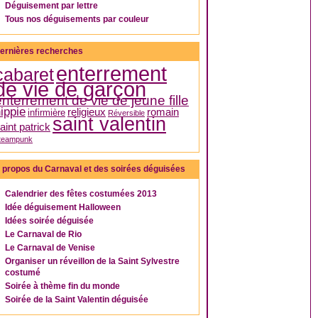
Déguisement par lettre
Tous nos déguisements par couleur
ernières recherches
enterrement
cabaret
de vie de garçon
enterrement de vie de jeune fille
ippie
religieux
romain
infirmière
Réversible
saint valentin
aint patrick
teampunk
 propos du Carnaval et des soirées déguisées
Calendrier des fêtes costumées 2013
Idée déguisement Halloween
Idées soirée déguisée
Le Carnaval de Rio
Le Carnaval de Venise
Organiser un réveillon de la Saint Sylvestre
costumé
Soirée à thème fin du monde
Soirée de la Saint Valentin déguisée