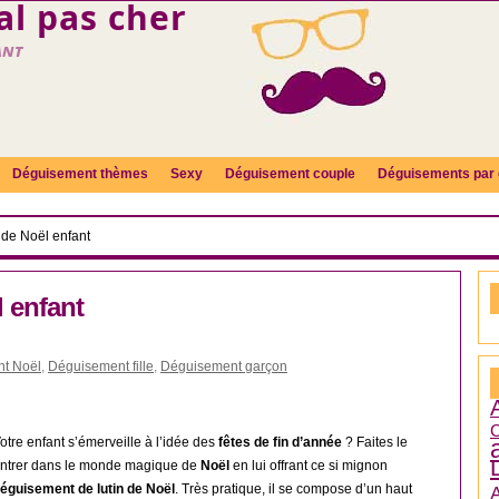
l pas cher
ant
Déguisement thèmes
Sexy
Déguisement couple
Déguisements par 
 de Noël enfant
 enfant
t Noël
,
Déguisement fille
,
Déguisement garçon
C
otre enfant s’émerveille à l’idée des
fêtes de fin d’année
? Faites le
ntrer dans le monde magique de
Noël
en lui offrant ce si mignon
éguisement de lutin de Noël
. Très pratique, il se compose d’un haut