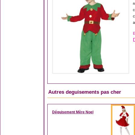
r
c
c
a
E
Autres deguisements pas cher
Déguisement Mère Noel