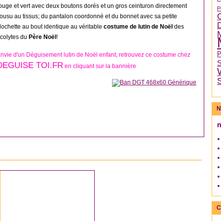
ouge et vert avec deux boutons dorés et un gros ceinturon directement
P
ousu au tissus; du pantalon coordonné et du bonnet avec sa petite
lochette au bout identique au véritable
costume de lutin de Noël
des
colytes du
Père Noël
!
nvie d'un Déguisement lutin de Noël enfant, retrouvez ce costume chez
DEGUISE TOI.FR
en cliquant sur la bannière
N
DÉGUISEMENT NOËL
C