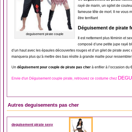
rayé de marin, un sgilet de coule
fameuse tête de mort. Il ne vous 
être terrifiant
Déguisement de pirate 
deguisement pirate couple
Il est nettement plus féminin et s
composé d’une petite jupe rayé b
d’un haut avec les épaules découvertes rouges et d’un gilet de pirate avec 
manquera plus qu’à mettre des bas résille à grande maille pour ressembler
Un
déguisement pour couple de pirate pas cher
à enfiler à l’occasion du
DEGU
Envie d'un Déguisement couple pirate, retrouvez ce costume chez
Autres deguisements pas cher
DÉGUISEMENT FEMM
deguisement pirate sexy