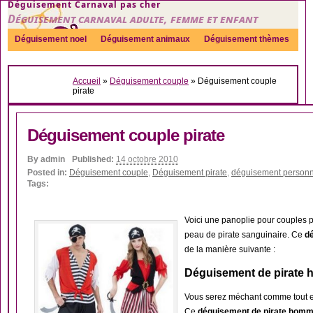
Déguisement Carnaval pas cher
Déguisement carnaval adulte, femme et enfant
Déguisement noel
Déguisement animaux
Déguisement thèmes
Sexy
Déguisement couple
Déguisements par genre
Idées
Accueil
»
Déguisement couple
»
Déguisement couple
Accessoires
pirate
Déguisement couple pirate
By
admin
Published:
14 octobre 2010
Posted in:
Déguisement couple
,
Déguisement pirate
,
déguisement person
Tags:
Voici une panoplie pour couples p
peau de pirate sanguinaire. Ce
dé
de la manière suivante :
Déguisement de pirate 
Vous serez méchant comme tout et
Ce
déguisement de pirate hom