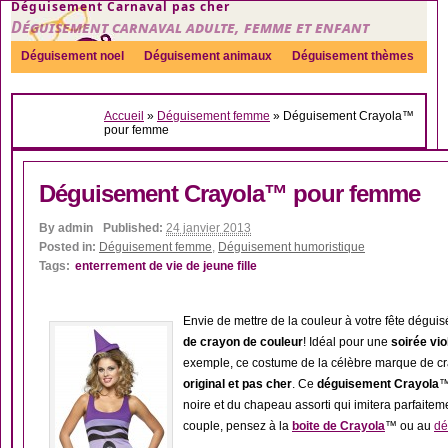
Déguisement Carnaval pas cher
Déguisement carnaval adulte, femme et enfant
Déguisement noel
Déguisement animaux
Déguisement thèmes
Sexy
Déguisement couple
Déguisements par genre
Idées
Accueil
»
Déguisement femme
»
Déguisement Crayola™
Accessoires
pour femme
Déguisement Crayola™ pour femme
By
admin
Published:
24 janvier 2013
Posted in:
Déguisement femme
,
Déguisement humoristique
Tags:
enterrement de vie de jeune fille
Envie de mettre de la couleur à votre fête déguis
de crayon de couleur
! Idéal pour une
soirée vio
exemple, ce costume de la célèbre marque de cr
original et pas cher
. Ce
déguisement Crayola
™
noire et du chapeau assorti qui imitera parfaiteme
couple, pensez à la
boite de Crayola
™ ou au
dé