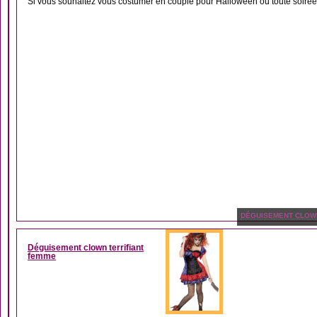
Si vous souhaitez vous costumer en couple pour Halloween ou toute soirée d
DÉGUISEMENT CLOW
Déguisement clown terrifiant
femme