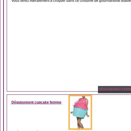
Vous serez littéralement à croquer dans ce costume de gourmandise diable
DÉGUISEMENT FEMM
Déguisement cupcake femme