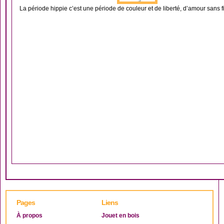
La période hippie c’est une période de couleur et de liberté, d’amour sans fin
Pages
Liens
À propos
Jouet en bois