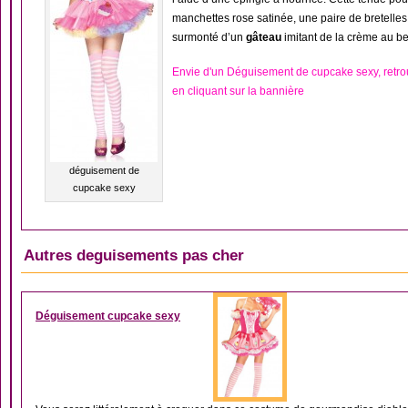
manchettes rose satinée, une paire de bretelles 
surmonté d’un
gâteau
imitant de la crème au b
Envie d'un Déguisement de cupcake sexy, retr
en cliquant sur la bannière
déguisement de
cupcake sexy
Autres deguisements pas cher
DÉGUISEMENT FEMM
Déguisement cupcake sexy