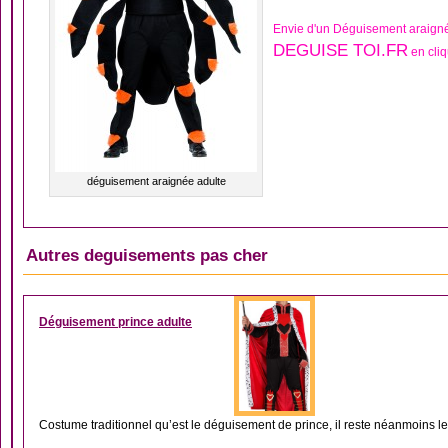
Envie d'un Déguisement araigné
DEGUISE TOI.FR
en cliq
déguisement araignée adulte
Autres deguisements pas cher
DÉGUISEMENT MOYE
Déguisement prince adulte
Costume traditionnel qu’est le déguisement de prince, il reste néanmoins le