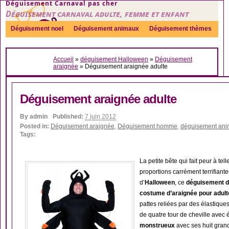
Déguisement Carnaval pas cher
Déguisement carnaval adulte, femme et enfant
Déguisement noel
Déguisement animaux
Déguisement thèmes
Sexy
Déguisement couple
Déguisements par genre
Idées
Accueil
»
déguisement Halloween
»
Déguisement
Accessoires
araignée
»
Déguisement araignée adulte
Déguisement araignée adulte
By
admin
Published:
7 juin 2012
Posted in:
Déguisement araignée
,
Déguisement homme
,
déguisement ani
Tags:
La petite bête qui fait peur à t
proportions carrément terrifiante
d’
Halloween
, ce
déguisement d
costume d’araignée pour adult
pattes reliées par des élastiques
de quatre tour de cheville avec
monstrueux
avec ses huit grand