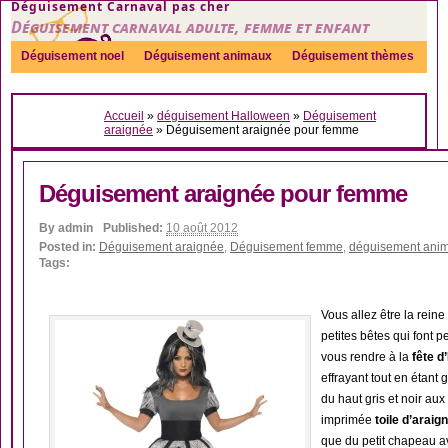
Déguisement Carnaval pas cher
Déguisement carnaval adulte, femme et enfant
Déguisement noel
Déguisement animaux
Déguisement thèmes
Sexy
Déguisement couple
Déguisements par genre
Idées
Accueil
»
déguisement Halloween
»
Déguisement
Accessoires
araignée
»
Déguisement araignée pour femme
Déguisement araignée pour femme
By
admin
Published:
10 août 2012
Posted in:
Déguisement araignée
,
Déguisement femme
,
déguisement anim
Tags:
Vous allez être la reine
petites bêtes qui font 
vous rendre à la
fête d
effrayant tout en étant
du haut gris et noir au
imprimée
toile d’araig
que du petit chapeau a