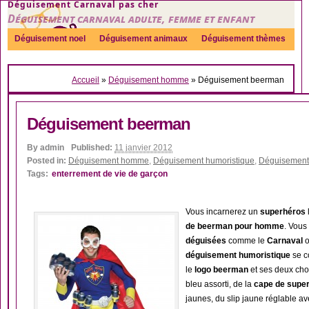
Déguisement Carnaval pas cher
Déguisement carnaval adulte, femme et enfant
Déguisement noel
Déguisement animaux
Déguisement thèmes
Sexy
Déguisement couple
Déguisements par genre
Idées
Accueil
»
Déguisement homme
»
Déguisement beerman
Accessoires
Déguisement beerman
By
admin
Published:
11 janvier 2012
Posted in:
Déguisement homme
,
Déguisement humoristique
,
Déguisement
Tags:
enterrement de vie de garçon
Vous incarnerez un
superhéros
de beerman pour homme
. Vous
déguisées
comme le
Carnaval
o
déguisement humoristique
se c
le
logo beerman
et ses deux cho
bleu assorti, de la
cape de supe
jaunes, du slip jaune réglable av