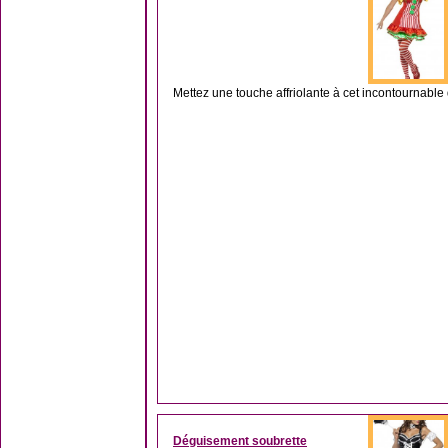
Mettez une touche affriolante à cet incontournabl
Déguisement soubrette