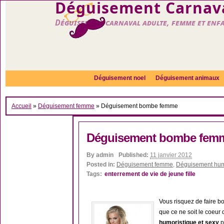
Déguisement Carnava
Déguisement carnaval adulte, femme et enf
Déguisement noel
Déguisement animaux
Accueil
»
Déguisement femme
»
Déguisement bombe femme
Déguisement bombe fem
By
admin
Published:
11 janvier 2012
Posted in:
Déguisement femme
,
Déguisement hum
Tags:
enterrement de vie de jeune fille
Vous risquez de faire 
que ce ne soit le coeur
humoristique et sexy
p