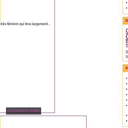
D
très féminin qui fera largement...
h
s
s
A
DÉGUISEMENT FEMME