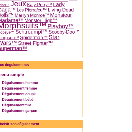
Jeux
Lady
Katy Perry™
otter™
Gaga™
Living Dead
Les Pierrafeu™
Dolls™
Monsieur
Marilyn Monroe™
Madame™
Monster High™
Morphsuits™
Playboy™
Schtroumpf™
Scooby-Doo™
Popeye™
Star
Spiderman™
Simpson™
Wars™
Street Fighter™
Superman™
os déguisements
menu simple
Déguisement homme
Déguisement femme
Déguisement couple
Déguisement bébé
Déguisement fille
Déguisement garçon
hoisir son déguisement