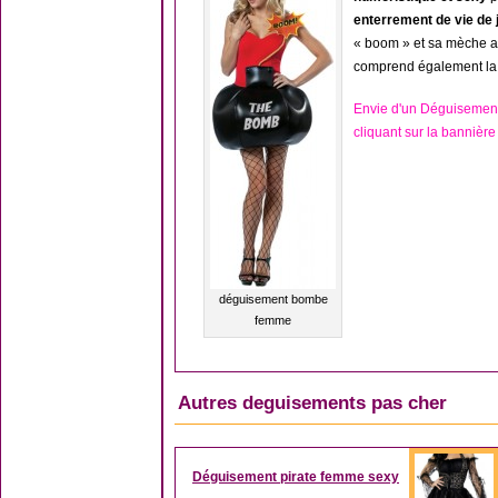
enterrement de vie de j
« boom » et sa mèche av
comprend également la j
Envie d'un Déguisemen
cliquant sur la bannière
déguisement bombe
femme
Autres deguisements pas cher
Déguisement pirate femme sexy