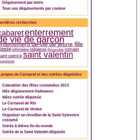
Déguisement par lettre
Tous nos déguisements par couleur
ernières recherches
enterrement
cabaret
de vie de garçon
enterrement de vie de jeune fille
ippie
religieux
romain
infirmière
Réversible
saint valentin
aint patrick
teampunk
 propos du Carnaval et des soirées déguisées
Calendrier des fêtes costumées 2013
Idée déguisement Halloween
Idées soirée déguisée
Le Carnaval de Rio
Le Carnaval de Venise
Organiser un réveillon de la Saint Sylvestre
costumé
Soirée à thème fin du monde
Soirée de la Saint Valentin déguisée