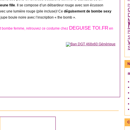
eune fille
. Il se compose d’un débardeur rouge avec son écusson
P
ec une lumière rouge (pile incluse)! Ce
déguisement de bombe sexy
upe boule noire avec l’inscription « the bomb ».
DEGUISE TOI.FR
t bombe femme, retrouvez ce costume chez
en
N
DÉGUISEMENT FEMME
C