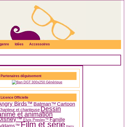
genre
Idées
Accessoires
Partenaires déguisement
Licence Officielle
Angry Birds™
Batman™
Cartoon
Dessin
hanteur et chanteuse
animé et animation
Disney™
Famille
Elvis Presley™
Film et série
Addams™
Harry