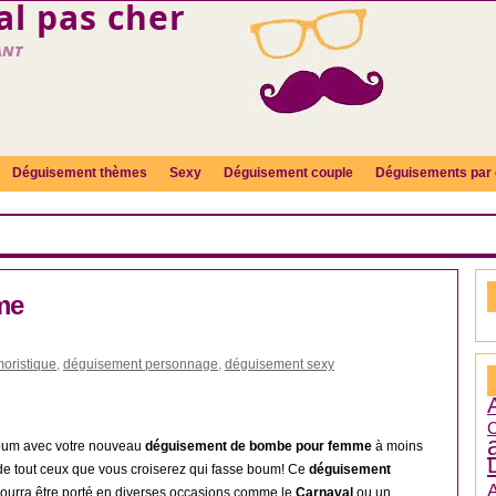
l pas cher
ant
Déguisement thèmes
Sexy
Déguisement couple
Déguisements par 
me
oristique
,
déguisement personnage
,
déguisement sexy
C
boum avec votre nouveau
déguisement de bombe pour femme
à moins
 de tout ceux que vous croiserez qui fasse boum! Ce
déguisement
ourra être porté en diverses occasions comme le
Carnaval
ou un