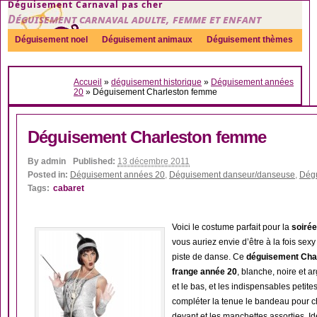
Déguisement Carnaval pas cher
Déguisement carnaval adulte, femme et enfant
Déguisement noel
Déguisement animaux
Déguisement thèmes
Sexy
Déguisement couple
Déguisements par genre
Idées
Accueil
»
déguisement historique
»
Déguisement années
Accessoires
20
»
Déguisement Charleston femme
Déguisement Charleston femme
By
admin
Published:
13 décembre 2011
Posted in:
Déguisement années 20
,
Déguisement danseur/danseuse
,
Dég
Tags:
cabaret
Voici le costume parfait pour la
soirée
vous auriez envie d’être à la fois sex
piste de danse. Ce
déguisement Cha
frange année 20
, blanche, noire et a
et le bas, et les indispensables petit
compléter la tenue le bandeau pour c
devant et les manchettes assorties. I