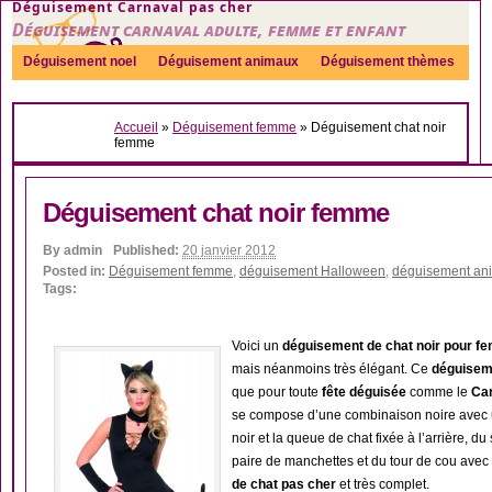
Déguisement Carnaval pas cher
Déguisement carnaval adulte, femme et enfant
Déguisement noel
Déguisement animaux
Déguisement thèmes
Sexy
Déguisement couple
Déguisements par genre
Idées
Accueil
»
Déguisement femme
»
Déguisement chat noir
Accessoires
femme
Déguisement chat noir femme
By
admin
Published:
20 janvier 2012
Posted in:
Déguisement femme
,
déguisement Halloween
,
déguisement an
Tags:
Voici un
déguisement de chat noir pour 
mais néanmoins très élégant. Ce
déguisem
que pour toute
fête déguisée
comme le
Ca
se compose d’une combinaison noire avec u
noir et la queue de chat fixée à l’arrière, d
paire de manchettes et du tour de cou avec
de chat pas cher
et très complet.