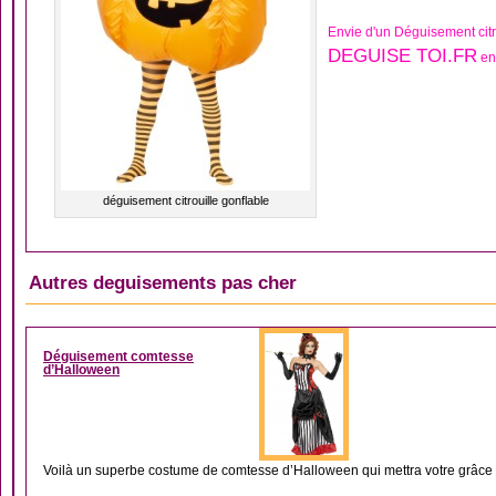
Envie d'un Déguisement citr
DEGUISE TOI.FR
en 
déguisement citrouille gonflable
Autres deguisements pas cher
DÉGUISEMENT ARIS
Déguisement comtesse
d’Halloween
Voilà un superbe costume de comtesse d’Halloween qui mettra votre grâce e