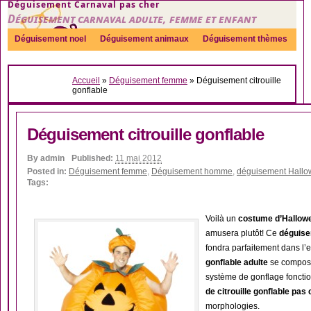
Déguisement Carnaval pas cher
Déguisement carnaval adulte, femme et enfant
Déguisement noel
Déguisement animaux
Déguisement thèmes
Sexy
Déguisement couple
Déguisements par genre
Idées
Accueil
»
Déguisement femme
»
Déguisement citrouille
Accessoires
gonflable
Déguisement citrouille gonflable
By
admin
Published:
11 mai 2012
Posted in:
Déguisement femme
,
Déguisement homme
,
déguisement Hall
Tags:
Voilà un
costume d’Hallow
amusera plutôt! Ce
déguisem
fondra parfaitement dans l’e
gonflable adulte
se compose 
système de gonflage foncti
de citrouille gonflable pas
morphologies.