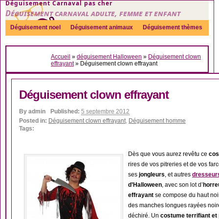
Déguisement Carnaval pas cher
Déguisement carnaval adulte, femme et enfant
Déguisement noel
Déguisement animaux
Déguisement thèmes
Sexy
Déguisement couple
Déguisements par genre
Idées
Accueil
»
déguisement Halloween
»
Déguisement clown
Accessoires
effrayant
»
Déguisement clown effrayant
Déguisement clown effrayant
By
admin
Published:
5 septembre 2012
Posted in:
Déguisement clown effrayant
,
Déguisement homme
Tags:
Dès que vous aurez revêtu ce
cos
rires de vos pitreries et de vos far
ses
jongleurs
, et autres
dresseur
d’Halloween
, avec son lot d’
horre
effrayant
se compose du haut noir
des manches longues rayées noire
déchiré. Un
costume terrifiant et