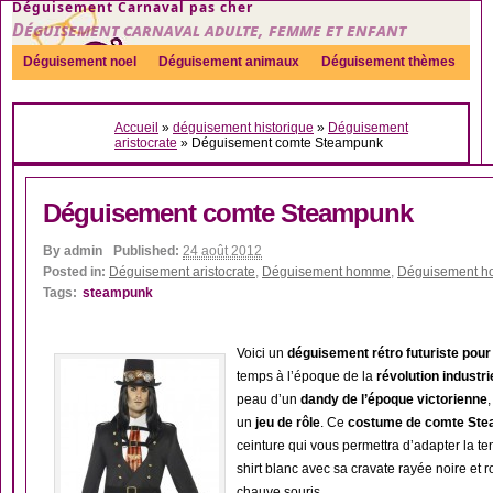
Déguisement Carnaval pas cher
Déguisement carnaval adulte, femme et enfant
Déguisement noel
Déguisement animaux
Déguisement thèmes
Sexy
Déguisement couple
Déguisements par genre
Idées
Accueil
»
déguisement historique
»
Déguisement
Accessoires
aristocrate
»
Déguisement comte Steampunk
Déguisement comte Steampunk
By
admin
Published:
24 août 2012
Posted in:
Déguisement aristocrate
,
Déguisement homme
,
Déguisement ho
Tags:
steampunk
Voici un
déguisement rétro futuriste po
temps à l’époque de la
révolution industri
peau d’un
dandy de l’époque victorienne
un
jeu de rôle
. Ce
costume de comte St
ceinture qui vous permettra d’adapter la te
shirt blanc avec sa cravate rayée noire et
chauve souris.