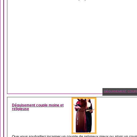
DÉGUISEMENT COUP
Déguisement couple moine et
religieuse
Que vous souhaitiez incarner un couple de religieux pieux ou alors un coupl