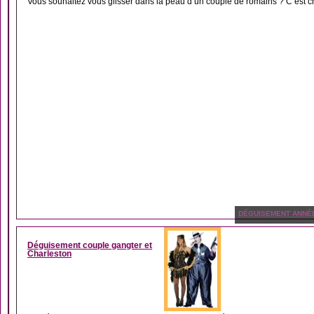
Vous souhaitez vous glisser dans la peau d’un couple de romains ? C’est ch
DÉGUISEMENT ANNÉ
Déguisement couple gangter et
Charleston