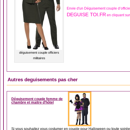
Envie d'un Déguisement couple d’officie
DEGUISE TOI.FR
en cliquant sur
déguisement couple officiers
militaires
Autres deguisements pas cher
DÉGUISEMENT COUP
Déguisement couple femme de
chambre et maitre d’hôtel
Si vous souhaitez vous costumer en couple pour Halloween ou toute soirée d