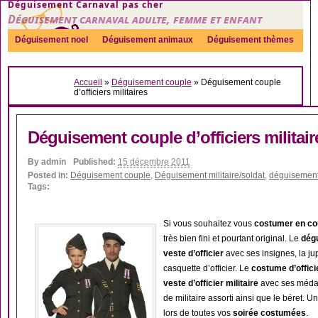
Déguisement Carnaval pas cher
Déguisement carnaval adulte, femme et enfant
Déguisement noel
Déguisement animaux
Déguisement thèmes
Sexy
Déguisement couple
Déguisements par genre
Idées
Accueil
»
Déguisement couple
»
Déguisement couple
Accessoires
d’officiers militaires
Déguisement couple d’officiers militair
By
admin
Published:
15 décembre 2011
Posted in:
Déguisement couple
,
Déguisement militaire/soldat
,
déguisemen
Tags:
Si vous souhaitez vous
costumer en co
très bien fini et pourtant original. Le
dég
veste d’officier
avec ses insignes, la jup
casquette d’officier. Le
costume d’offic
veste d’officier militaire
avec ses médail
de militaire assorti ainsi que le béret. U
lors de toutes vos
soirée costumées
.