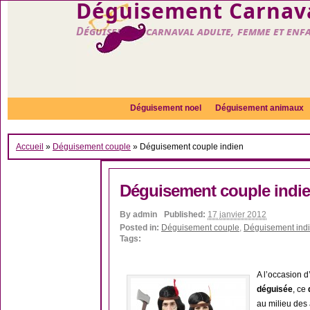
Déguisement Carnava
Déguisement carnaval adulte, femme et enf
Déguisement noel
Déguisement animaux
Accueil
»
Déguisement couple
»
Déguisement couple indien
Déguisement couple indi
By
admin
Published:
17 janvier 2012
Posted in:
Déguisement couple
,
Déguisement indi
Tags:
A l’occasion 
déguisée
, ce
au milieu des