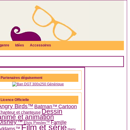
genre
Idées
Accessoires
Partenaires déguisement
Licence Officielle
Angry Birds™
Batman™
Cartoon
Dessin
hanteur et chanteuse
animé et animation
Disney™
Famille
Elvis Presley™
Film et série
Addams™
Harry