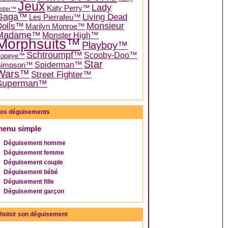
Jeux
Lady
Katy Perry™
otter™
Gaga™
Living Dead
Les Pierrafeu™
Dolls™
Monsieur
Marilyn Monroe™
Madame™
Monster High™
Morphsuits™
Playboy™
Schtroumpf™
Scooby-Doo™
Popeye™
Star
Spiderman™
Simpson™
Wars™
Street Fighter™
Superman™
os déguisements
menu simple
Déguisement homme
Déguisement femme
Déguisement couple
Déguisement bébé
Déguisement fille
Déguisement garçon
hoisir son déguisement