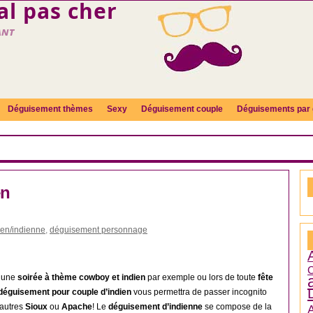
l pas cher
ant
Déguisement thèmes
Sexy
Déguisement couple
Déguisements par 
en
en/indienne
,
déguisement personnage
C
d’une
soirée à thème cowboy et indien
par exemple ou lors de toute
fête
déguisement pour couple d’indien
vous permettra de passer incognito
 autres
Sioux
ou
Apache
! Le
déguisement d’indienne
se compose de la