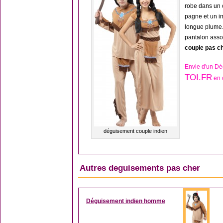
robe dans un 
pagne et un i
longue plume
pantalon asso
couple pas c
Envie d'un Dé
TOI.FR
en c
déguisement couple indien
Autres deguisements pas cher
Déguisement indien homme