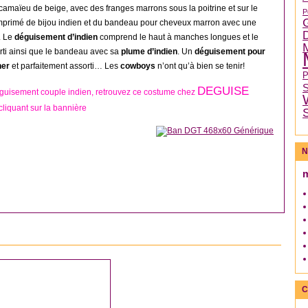
camaïeu de beige, avec des franges marrons sous la poitrine et sur le
P
mprimé de bijou indien et du bandeau pour cheveux marron avec une
. Le
déguisement d’indien
comprend le haut à manches longues et le
rti ainsi que le bandeau avec sa
plume d’indien
. Un
déguisement pour
her
et parfaitement assorti… Les
cowboys
n’ont qu’à bien se tenir!
DEGUISE
guisement couple indien, retrouvez ce costume chez
liquant sur la bannière
N
DÉGUISEMENT HOMME
C