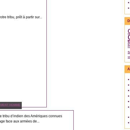
e tribu, prêt à partir sur...
D
h
s
s
A
EMENT HOMME
te tribu d’indien des Amériques connues
age face aux armées de...