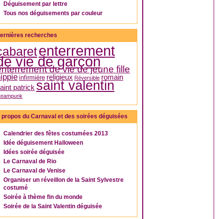
Déguisement par lettre
Tous nos déguisements par couleur
ernières recherches
enterrement
cabaret
de vie de garçon
enterrement de vie de jeune fille
ippie
religieux
romain
infirmière
Réversible
saint valentin
aint patrick
teampunk
 propos du Carnaval et des soirées déguisées
Calendrier des fêtes costumées 2013
Idée déguisement Halloween
Idées soirée déguisée
Le Carnaval de Rio
Le Carnaval de Venise
Organiser un réveillon de la Saint Sylvestre
costumé
Soirée à thème fin du monde
Soirée de la Saint Valentin déguisée