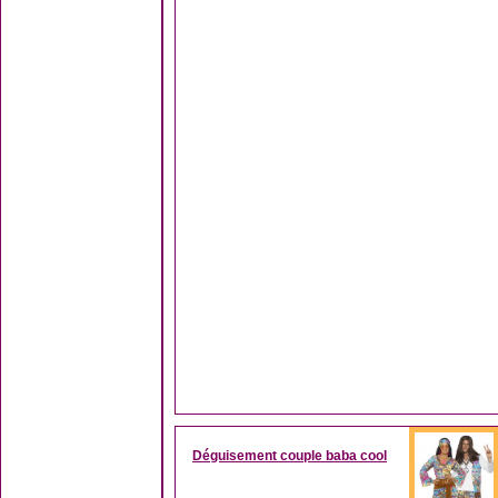
Déguisement couple baba cool