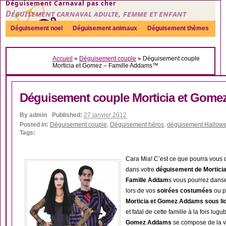
Déguisement Carnaval pas cher
Déguisement carnaval adulte, femme et enfant
Déguisement noel
Déguisement animaux
Déguisement thèmes
Sexy
Déguisement couple
Déguisements par genre
Idées
Accueil
»
Déguisement couple
»
Déguisement couple
Accessoires
Morticia et Gomez – Famille Addams™
Déguisement couple Morticia et Gome
By
admin
Published:
27 janvier 2012
Posted in:
Déguisement couple
,
Déguisement héros
,
déguisement Hallow
Tags:
Cara Mia! C’est ce que pourra vous 
dans votre
déguisement de Mortici
Famille Addam
s vous pourrez danse
lors de vos
soirées costumées
ou p
Morticia et Gomez Addams sous lice
et fatal de cette famille à la fois l
Gomez Addams
se compose de la ve