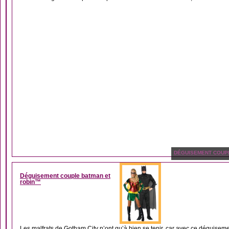
DÉGUISEMENT COUP
Déguisement couple batman et
robin™
Les malfrats de Gotham City n’ont qu’à bien se tenir, car avec ce déguisemen