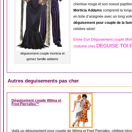
chemise rouge et son noeud papillon
Morticia Addams
comprend la longu
en toile d’araignée avec un long voi
déguisement pour couple de la fam
célèbre série!
Envie d'un Déguisement couple Mort
DEGUISE TOI.
costume chez
déguisement couple morticia et
gomez famille addams
Autres deguisements pas cher
DÉGUISEMENT COUP
Déguisement couple Wilma et
Fred Pierrafeu™
Voilà un déguisement pour couple de Wilma et Fred Pierrafeu, célèbre héro