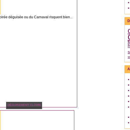
oirée déguisée ou du Carnaval risquent bien...
D
h
s
s
A
DÉGUISEMENT CLOWN