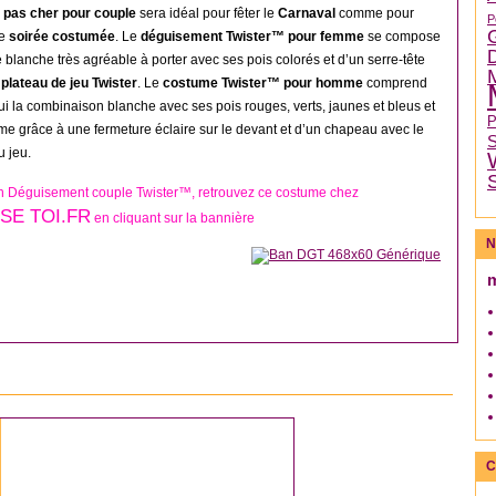
 pas cher pour couple
sera idéal pour fêter le
Carnaval
comme pour
P
re
soirée costumée
. Le
déguisement Twister™ pour femme
se compose
e blanche très agréable à porter avec ses pois colorés et d’un serre-tête
u
plateau de jeu Twister
. Le
costume Twister™ pour homme
comprend
ui la combinaison blanche avec ses pois rouges, verts, jaunes et bleus et
rme grâce à une fermeture éclaire sur le devant et d’un chapeau avec le
u jeu.
n Déguisement couple Twister™, retrouvez ce costume chez
SE TOI.FR
en cliquant sur la bannière
N
DÉGUISEMENT ABEILLE
C