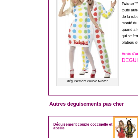
Twister™
toute aut
de la rob
monté d
quand à l
qui se fe
plateau d
Envie d'u
DEGUI
déguisement couple twister
Autres deguisements pas cher
Déguisement couple coccinelle et
abeille