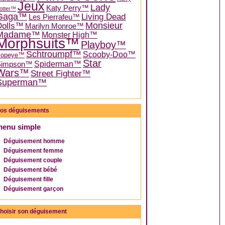
Jeux
Lady
Katy Perry™
otter™
Gaga™
Living Dead
Les Pierrafeu™
Dolls™
Monsieur
Marilyn Monroe™
Madame™
Monster High™
Morphsuits™
Playboy™
Schtroumpf™
Scooby-Doo™
Popeye™
Star
Spiderman™
Simpson™
Wars™
Street Fighter™
Superman™
os déguisements
menu simple
Déguisement homme
Déguisement femme
Déguisement couple
Déguisement bébé
Déguisement fille
Déguisement garçon
hoisir son déguisement