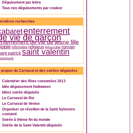
Déguisement par lettre
Tous nos déguisements par couleur
ernières recherches
enterrement
cabaret
de vie de garçon
enterrement de vie de jeune fille
ippie
religieux
romain
infirmière
Réversible
saint valentin
aint patrick
teampunk
 propos du Carnaval et des soirées déguisées
Calendrier des fêtes costumées 2013
Idée déguisement Halloween
Idées soirée déguisée
Le Carnaval de Rio
Le Carnaval de Venise
Organiser un réveillon de la Saint Sylvestre
costumé
Soirée à thème fin du monde
Soirée de la Saint Valentin déguisée