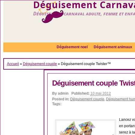
Déguisement Carnava
Déguisement carnaval adulte, femme et enf
Déguisement noel
Déguisement animaux
Accueil
»
Déguisement couple
»
Déguisement couple Twister™
Déguisement couple Twis
By
admin
Published:
10 mai 2012
Posted in:
Déguisement couple
,
Déguisement hum
Tags:
Lancez vo
en portan
serez à l