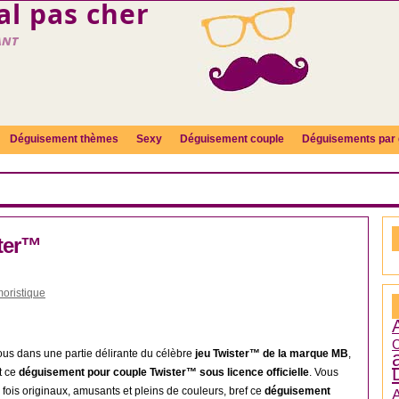
l pas cher
ant
Déguisement thèmes
Sexy
Déguisement couple
Déguisements par 
ter™
oristique
C
us dans une partie délirante du célèbre
jeu Twister™ de la marque MB
,
t ce
déguisement pour couple Twister™ sous licence officielle
. Vous
a fois originaux, amusants et pleins de couleurs, bref ce
déguisement