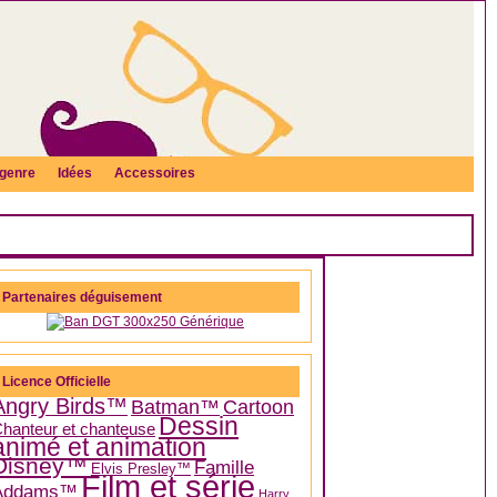
genre
Idées
Accessoires
Partenaires déguisement
Licence Officielle
Angry Birds™
Batman™
Cartoon
Dessin
hanteur et chanteuse
animé et animation
Disney™
Famille
Elvis Presley™
Film et série
Addams™
Harry